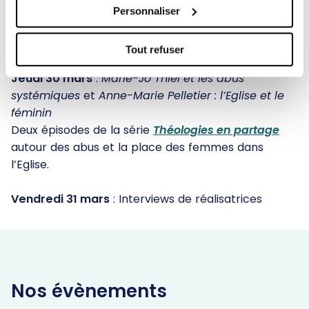
est une femme a la ténacité et à la volonté
Personnaliser
exemplaires ! Par amour, elle a consacré toute sa
vie aux autres.
Tout refuser
Jeudi 30 mars
:
Marie-Jo Thiel et les abus
systémiques
et
Anne-Marie Pelletier : l’Eglise et le
féminin
Deux épisodes de la série
Théologies en partage
autour des abus et la place des femmes dans
l’Eglise.
Vendredi 31 mars
: Interviews de réalisatrices
Nos évènements