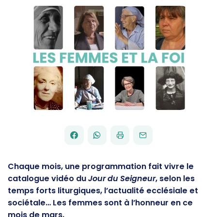
FACEBOOK
WHATSAPP
PAR
PARTAGER
PARTAGER
IMPRIMER
ENVOYER
EMAIL
SUR
SUR
Chaque mois, une programmation fait vivre le
catalogue vidéo du
Jour du Seigneur
, selon les
temps forts liturgiques, l’actualité ecclésiale et
sociétale… Les femmes sont à l’honneur en ce
mois de mars.