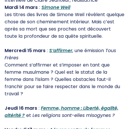
Interview de Claire Jeanteur, réalisatrice
Mardi 14 mars
:
Simone Weil
Les titres des livres de Simone Weil révèlent quelque
chose de son cheminement intérieur. Mais c’est
après sa mort que ses proches ont découvert
toute la profondeur de sa quête spirituelle.
Mercredi 15 mars
:
S’affirmer
, une émission
Tous
Frères
Comment s’affirmer et s’imposer en tant que
femme musulmane ? Quel est le statut de la
femme dans l’islam ? Quelles obstacles faut-il
franchir pour se faire respecter dans le monde du
travail ?
Jeudi 16 mars
:
Femme, homme : Liberté, égalité,
altérité ?
et
Les religions sont-elles misogynes ?