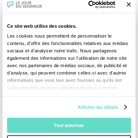
femme au Congresso ni consacrée ni religieuse, elle
entre en 1977 au conseil pontifical pour les laïcs
chargée de la question des femmes et y reste 30
ans.
Ce site web utilise des cookies.
Les cookies nous permettent de personnaliser le
Vendredi 24 mars
:
Comme le bon dieu voudra
contenu, d'offrir des fonctionnalités relatives aux médias
sociaux et d'analyser notre trafic. Nous partageons
Samedi 25 mars
: Interviews de réalisatrices
également des informations sur l'utilisation de notre site
avec nos partenaires de médias sociaux, de publicité et
Mardi 28 mars
:
Marie Noël 1883-1967 – Aimer
d'analyse, qui peuvent combiner celles-ci avec d'autres
toujours. Portrait d’une âme
informations que vous leur avez fournies ou qu'ils ont
Un documentaire touchant sur
Marie Noël
, la
collectées lors de votre utilisation de leurs services.
poétesse d’Auxerre, qui a su mettre en mots la
douleur et l’amour, avec une infinie délicatesse.
Afficher les détails
Mercredi 29 mars
:
Un jardin d’Eden au Congo –
Tout autoriser
sur les pas de sœur Geneviève
Fille de la Charité, Sœur Geneviève, 80 ans en 2009,