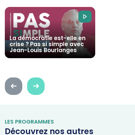
La démocratie est-elle en
crise ? Pas si simple avec
Jean-Louis Bourlanges
Faire
Faire
défiler
défiler
en
en
arrière
avant
LES PROGRAMMES
Découvrez nos autres