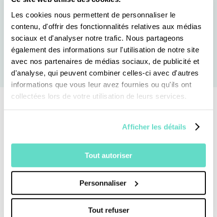
à l’actualité.
Les cookies nous permettent de personnaliser le
contenu, d'offrir des fonctionnalités relatives aux médias
sociaux et d'analyser notre trafic. Nous partageons
également des informations sur l'utilisation de notre site
Faire
Faire
défiler
défiler
avec nos partenaires de médias sociaux, de publicité et
en
en
d'analyse, qui peuvent combiner celles-ci avec d'autres
arrière
avant
informations que vous leur avez fournies ou qu'ils ont
collectées lors de votre utilisation de leurs services.
Afficher les détails
Tout autoriser
Personnaliser
Tout refuser