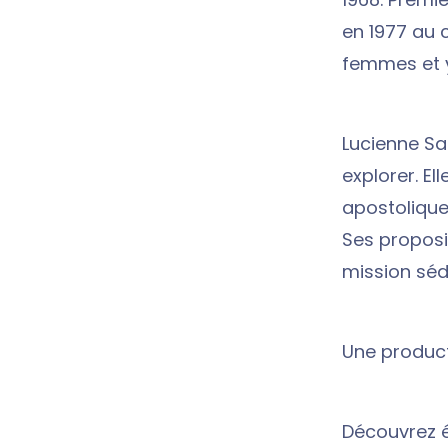
en 1977 au c
femmes et y
Lucienne Sal
explorer. El
apostolique 
Ses proposi
mission sédu
Une product
Découvrez 