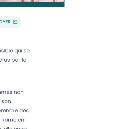
PAR
OYER
EMAIL
sible qui se
fus par le
emmes non
e son
 prendre des
 à Rome en
 elle entre