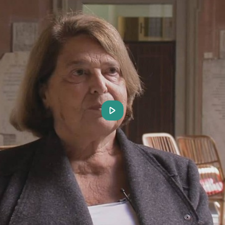
Play
Video