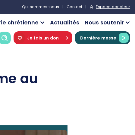
Espace donateur
Qui sommes-nous
Contact
ie chrétienne
Actualités
Nous soutenir
Recherche
Je fais un don
Dernière messe
mme au