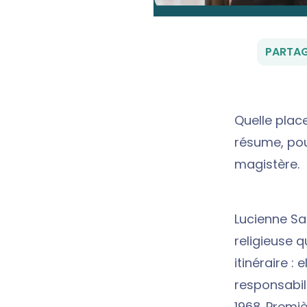
PARTAG
Quelle place
résume, pou
magistère.
Lucienne Sa
religieuse q
itinéraire 
responsabil
1968. Premi