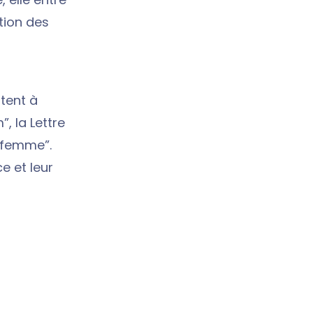
tion des
stent à
”, la Lettre
a femme”.
e et leur