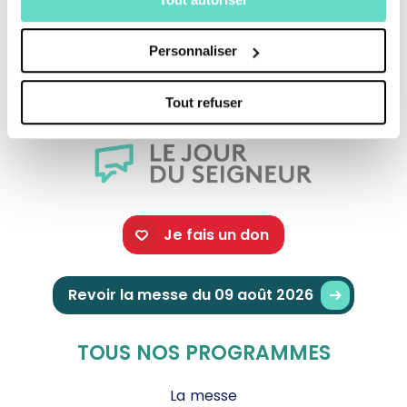
proclamera patronne de l’Europe avec
Personnaliser
Brigitte de Suède et Catherine de Sienne.
Tout refuser
Je fais un don
Revoir la messe du 09 août 2026
TOUS NOS PROGRAMMES
La messe