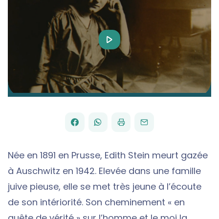
Play
Video
FACEBOOK
WHATSAPP
PAR
PARTAGER
PARTAGER
IMPRIMER
ENVOYER
EMAIL
SUR
SUR
Née en 1891 en Prusse, Edith Stein meurt gazée
à Auschwitz en 1942. Elevée dans une famille
juive pieuse, elle se met très jeune à l’écoute
de son intériorité. Son cheminement « en
quête de vérité » sur l’homme et le moi la