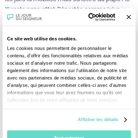
XI reste sans effet. Déportée comme juive
catholique, elle puise dans la théologie de la
Croix le salut pour son peuple et la paix dans
le monde.
Ce site web utilise des cookies.
Les cookies nous permettent de personnaliser le
contenu, d'offrir des fonctionnalités relatives aux médias
Une sobre et poignante biographie d’Edith
sociaux et d'analyser notre trafic. Nous partageons
également des informations sur l'utilisation de notre site
Stein où archives, reconstitution et lectures de
avec nos partenaires de médias sociaux, de publicité et
ses écrits restituent l’incroyable itinéraire
d'analyse, qui peuvent combiner celles-ci avec d'autres
spirituel d’une femme d’exception dans un
informations que vous leur avez fournies ou qu'ils ont
collectées lors de votre utilisation de leurs services.
siècle bouleversé.
Afficher les détails
Le 11 octobre 1998, Edith Stein est canonisée
par la pape Jean-Paul II . Un an plus tard, il la
Tout autoriser