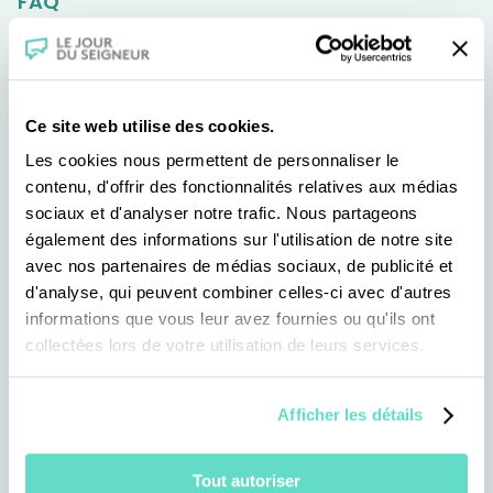
FAQ
Pour aller plus loin
Ce site web utilise des cookies.
Comment faire un don au CFRT/Le Jour du
Seigneur ?
Les cookies nous permettent de personnaliser le
contenu, d'offrir des fonctionnalités relatives aux médias
sociaux et d'analyser notre trafic. Nous partageons
également des informations sur l'utilisation de notre site
Puis-je revoir les messes diffusées à la
avec nos partenaires de médias sociaux, de publicité et
télévision ?
d'analyse, qui peuvent combiner celles-ci avec d'autres
informations que vous leur avez fournies ou qu'ils ont
collectées lors de votre utilisation de leurs services.
Comment est choisi le lieu de la messe,
chaque semaine ?
Afficher les détails
Comment soutenir le CFRT ?
Tout autoriser