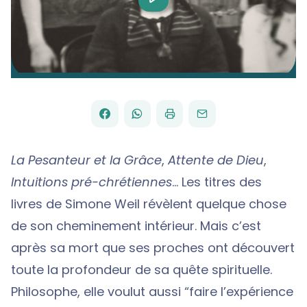
Video
FACEBOOK
WHATSAPP
PAR
PARTAGER
PARTAGER
IMPRIMER
ENVOYER
EMAIL
SUR
SUR
La Pesanteur et la Grâce
,
Attente de Dieu
,
Intuitions pré-chrétiennes
… Les titres des
livres de Simone Weil révèlent quelque chose
de son cheminement intérieur. Mais c’est
après sa mort que ses proches ont découvert
toute la profondeur de sa quête spirituelle.
Philosophe, elle voulut aussi “faire l’expérience