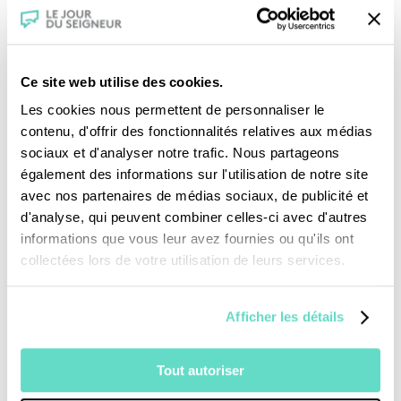
bouleversé les croyants qui l’ont rencontrée.
“Il me paraît impossible d’imaginer pour
l’Europe une renaissance qui ne tienne pas
Ce site web utilise des cookies.
compte des exigences que Simone Weil a
Les cookies nous permettent de personnaliser le
définies
.”
“Simone Weil est la réponse à la
contenu, d'offrir des fonctionnalités relatives aux médias
modernité.
”
sociaux et d'analyser notre trafic. Nous partageons
également des informations sur l'utilisation de notre site
D’Albert Camus, son éditeur, à Gustave
avec nos partenaires de médias sociaux, de publicité et
Thibon, dont elle fut l’amie inattendue, le
d'analyse, qui peuvent combiner celles-ci avec d'autres
testament de Simone Weil ne cesse
informations que vous leur avez fournies ou qu'ils ont
collectées lors de votre utilisation de leurs services.
d’impressionner par son actualité, son
urgence et sa passion.
Afficher les détails
Une production :
CFRT/ France2/ Zadig
Tout autoriser
Productions