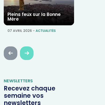
Pleins feux sur la Bonne
Mère
07 AVRIL 2026
-
ACTUALITÉS
Faire
Faire
défiler
défiler
en
en
arrière
avant
NEWSLETTERS
Recevez chaque
semaine vos
newsletters