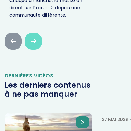
Chaque dimanche, la messe en
direct sur France 2 depuis une
communauté différente.
Faire
Faire
défiler
défiler
en
en
arrière
avant
DERNIÈRES VIDÉOS
Les derniers contenus
à ne pas manquer
La puissa
jeûne
27 MAI 2026