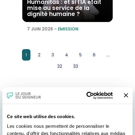
Humanitas : et si l'IA était
mise au service de la
dignité humaine ?
7 JUIN 2026
-
EMISSION
page
page
page
page
page
1
2
3
4
5
6
...
page
page
32
33
Ce site web utilise des cookies.
Les cookies nous permettent de personnaliser le
contenu, d'offrir des fonctionnalités relatives aux médias