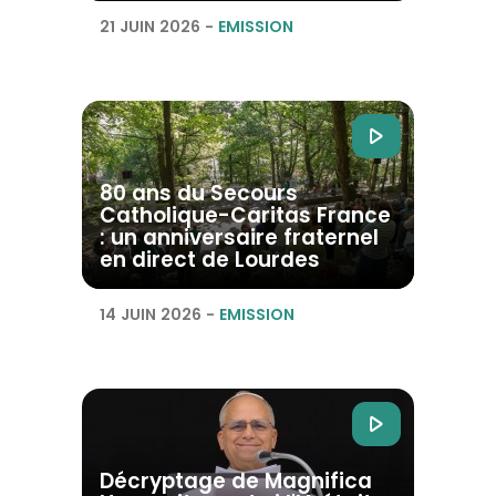
21 JUIN 2026
-
EMISSION
80 ans du Secours
Catholique-Caritas France
: un anniversaire fraternel
en direct de Lourdes
14 JUIN 2026
-
EMISSION
Décryptage de Magnifica