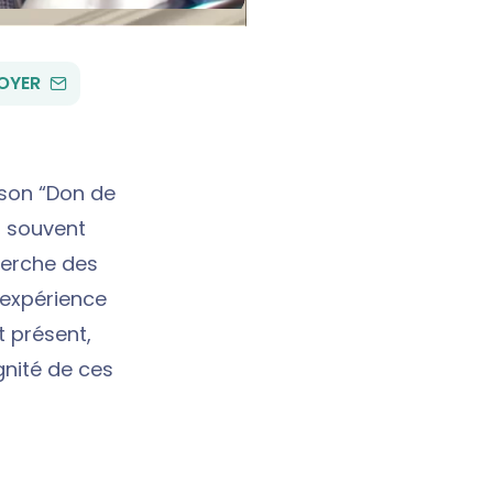
PAR
OYER
EMAIL
son “Don de
, souvent
cherche des
’expérience
t présent,
gnité de ces