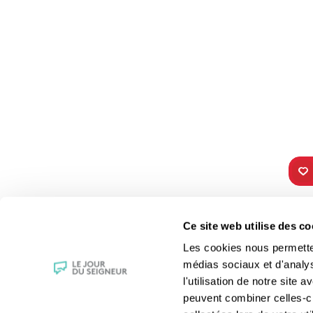
TOUS NOS
VIE 
Ce site web utilise des co
PROGRAMMES
Les fê
Les cookies nous permettent
La messe
Les sai
médias sociaux et d'analy
Magazine Le Jour du Seigneur
La Bibl
l'utilisation de notre site
Documentaires
Les sa
peuvent combiner celles-ci