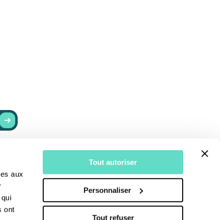
RESTER INFORMÉ
Tout autoriser
r
Actualités
ves aux
Recevoir nos newsletters
r
Personnaliser
S’abonner au Bulletin
 qui
s ont
Tout refuser