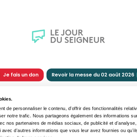
Je fais un don
Revoir la messe du 02 août 2026
CHRÉTIENNE
NOUS SOUTENIR
okies.
tes chrétiennes
Comment nous souteni
 de personnaliser le contenu, d'offrir des fonctionnalités relati
nts du jour
Faire un don
ser notre trafic. Nous partageons également des informations su
e
Réduction d’impôt
 avec nos partenaires de médias sociaux, de publicité et d'analyse,
crements
Philanthropie
 avec d'autres informations que vous leur avez fournies ou qu'il