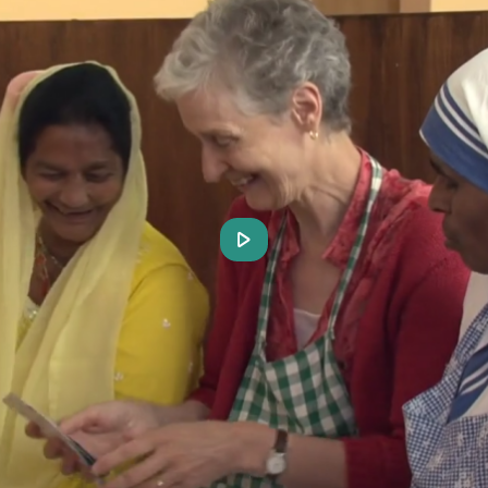
Play
Video