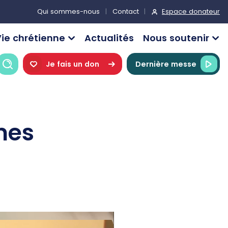
Espace donateur
Qui sommes-nous
Contact
ie chrétienne
Actualités
Nous soutenir
Recherche
Je fais un don
Dernière messe
mes