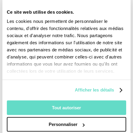
apostolique historique. Un mois avant sa
visite, nous diffusons un documentaire inédit
Ce site web utilise des cookies.
sur France 2 le 23 août à 10h30,
Léon XIV, à
Les cookies nous permettent de personnaliser le
l'écoute des mondes
de Véronick Beaulieu.
contenu, d'offrir des fonctionnalités relatives aux médias
sociaux et d'analyser notre trafic. Nous partageons
Puis, nous proposerons un dispositif spécial à
également des informations sur l'utilisation de notre site
l’antenne et sur nos canaux numériques. Sur
avec nos partenaires de médias sociaux, de publicité et
France 2, sur
lejourduseigneur.com
et sur nos
d'analyse, qui peuvent combiner celles-ci avec d'autres
informations que vous leur avez fournies ou qu'ils ont
réseaux sociaux (
YouTube
,
Facebook
,
collectées lors de votre utilisation de leurs services.
Instagram
…), des célébrations, décryptages
et émissions spéciales pour vivre intensément
Afficher les détails
ces quatre journées au plus près de Léon XIV.
Tout autoriser
Pour aller plus loin :
Personnaliser