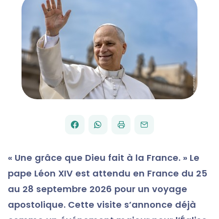
FACEBOOK
WHATSAPP
PAR
PARTAGER
PARTAGER
IMPRIMER
ENVOYER
EMAIL
SUR
SUR
« Une grâce que Dieu fait à la France. » Le
pape Léon XIV est attendu en France du 25
au 28 septembre 2026 pour un voyage
apostolique. Cette visite s’annonce déjà