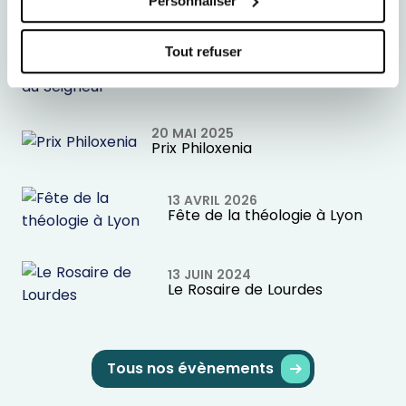
Personnaliser
04 AVRIL 2025
Prix du livre de la liberté
Tout refuser
intérieure du Jour du Seigneur
20 MAI 2025
Prix Philoxenia
13 AVRIL 2026
Fête de la théologie à Lyon
13 JUIN 2024
Le Rosaire de Lourdes
Tous nos évènements