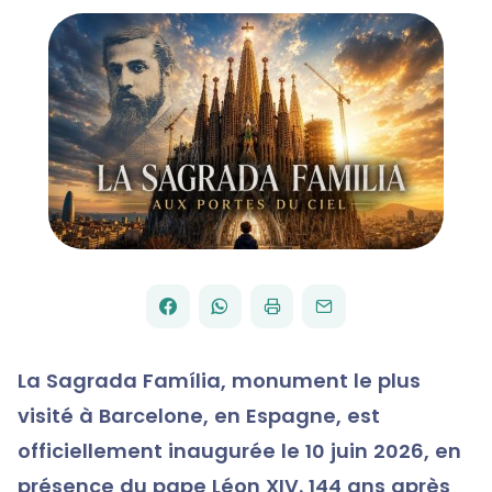
FACEBOOK
WHATSAPP
PAR
PARTAGER
PARTAGER
IMPRIMER
ENVOYER
EMAIL
SUR
SUR
La Sagrada Família, monument le plus
visité à Barcelone, en Espagne, est
officiellement inaugurée le 10 juin 2026, en
présence du pape Léon XIV. 144 ans après