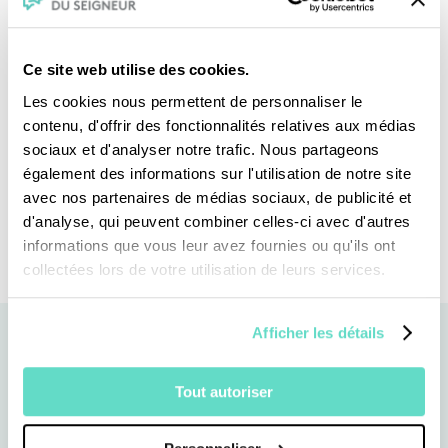
étape hautement symbolique pour ce
chantier ouvert en 1882 et consacré par
Ce site web utilise des cookies.
Benoît XVI en 2010, alors que Barcelone
Les cookies nous permettent de personnaliser le
célèbre cette année le centenaire de la mort
contenu, d'offrir des fonctionnalités relatives aux médias
d'Antoni Gaudí (1852-1926), dont le procès en
sociaux et d'analyser notre trafic. Nous partageons
béatification est en cours. Le matin même, le
également des informations sur l'utilisation de notre site
avec nos partenaires de médias sociaux, de publicité et
pape se rend à l'abbaye de Montserrat pour
d'analyse, qui peuvent combiner celles-ci avec d'autres
la prière du Rosaire.
informations que vous leur avez fournies ou qu'ils ont
collectées lors de votre utilisation de leurs services.
Afficher les détails
Nos évènements
Tout autoriser