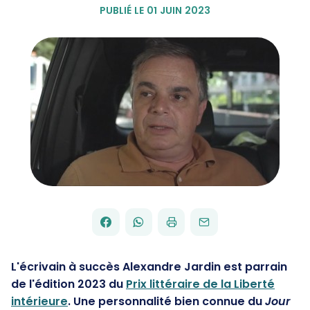
PUBLIÉ LE 01 JUIN 2023
FACEBOOK
WHATSAPP
PAR
PARTAGER
PARTAGER
IMPRIMER
ENVOYER
EMAIL
SUR
SUR
L'écrivain à succès Alexandre Jardin est parrain
de l'édition 2023 du
Prix littéraire de la Liberté
intérieure
. Une personnalité bien connue du
Jour