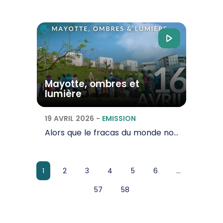
Mayotte, ombres et
lumière
19 AVRIL 2026
-
EMISSION
Alors que le fracas du monde nous pousse à croire que la vérité réside dans le tumulte, un…
page
page
page
page
page
1
2
3
4
5
6
...
page
page
57
58