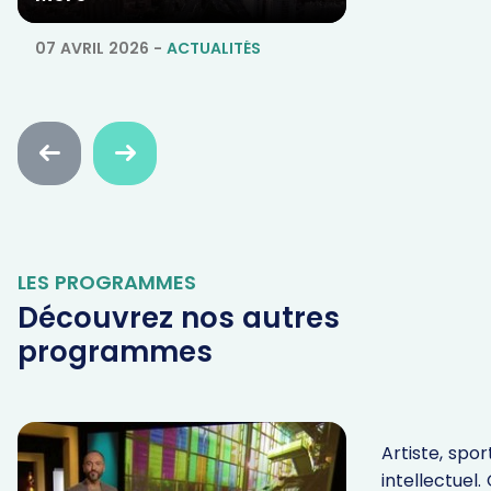
07 AVRIL 2026
-
ACTUALITÉS
Faire
Faire
défiler
défiler
en
en
arrière
avant
LES PROGRAMMES
Découvrez nos autres
programmes
Parole In
Artiste, sport
intellectuel.