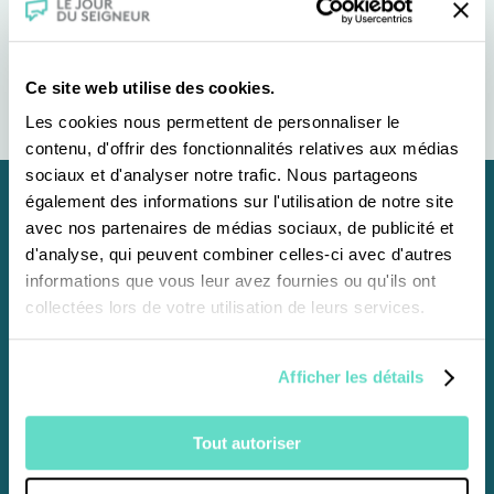
Ce site web utilise des cookies.
Les cookies nous permettent de personnaliser le
contenu, d'offrir des fonctionnalités relatives aux médias
sociaux et d'analyser notre trafic. Nous partageons
également des informations sur l'utilisation de notre site
avec nos partenaires de médias sociaux, de publicité et
Abonnez-vous au
d'analyse, qui peuvent combiner celles-ci avec d'autres
informations que vous leur avez fournies ou qu'ils ont
Bulletin
du
Jour du
collectées lors de votre utilisation de leurs services.
Seigneur
Afficher les détails
Vous recevrez tous les deux mois en avant-
première la programmation détaillée des
messes, 2 mois à venir ainsi que des articles de
Tout autoriser
culture chrétienne, spiritualité, patrimoine.