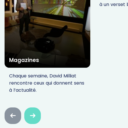
à un verset b
Magazines
Chaque semaine, David Milliat
rencontre ceux qui donnent sens
à l’actualité.
Faire
Faire
défiler
défiler
en
en