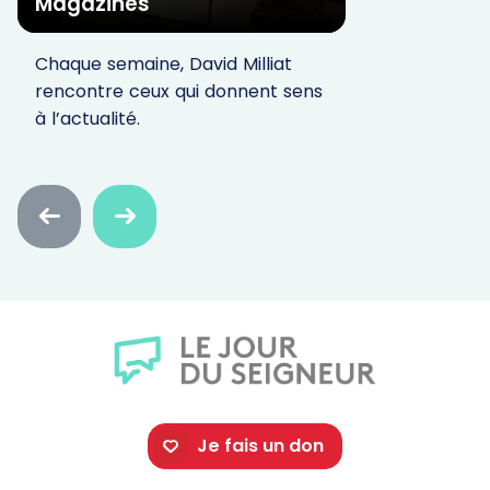
Magazines
Chaque semaine, David Milliat
rencontre ceux qui donnent sens
à l’actualité.
Faire
Faire
défiler
défiler
en
en
arrière
avant
Je fais un don