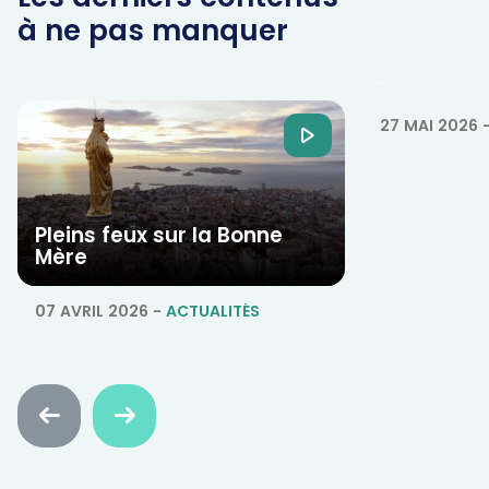
à ne pas manquer
La puissa
jeûne
27 MAI 2026
Pleins feux sur la Bonne
Mère
07 AVRIL 2026
-
ACTUALITÉS
Faire
Faire
défiler
défiler
en
en
arrière
avant