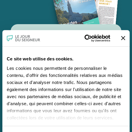
Pour s'abonner
par courrier
CFRT /
Le Jour du Seigneur
Ce site web utilise des cookies.
Abonnement Bulletin
Les cookies nous permettent de personnaliser le
contenu, d'offrir des fonctionnalités relatives aux médias
45 bis, rue de la Glacière
sociaux et d'analyser notre trafic. Nous partageons
75013 Paris
également des informations sur l'utilisation de notre site
avec nos partenaires de médias sociaux, de publicité et
Je télécharge le bon
d'analyse, qui peuvent combiner celles-ci avec d'autres
d'abonnement
informations que vous leur avez fournies ou qu'ils ont
collectées lors de votre utilisation de leurs services.