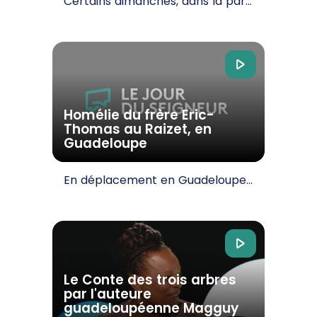
Certains dimanches, dans la paroisse de Massabielle, la procession des offrandes est dansée. En…
Homélie du frère Eric-
Thomas au Raizet, en
Guadeloupe
En déplacement en Guadeloupe le frère Eric-Thomas a pu prêcher vendredi en l’église Saint…
Le Conte des trois arbres
par l'auteure
guadeloupéenne Magguy