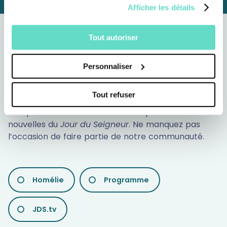
Afficher les détails
NEWSLETTERS
Tout autoriser
Recevez chaque
semaine vos
Personnaliser
newsletters
Tout refuser
Abonnez-vous à nos newsletters pour recevoir
chaque semaine des réflexions inspirantes et des
nouvelles du
Jour du Seigneur
. Ne manquez pas
l’occasion de faire partie de notre communauté.
LES
Homélie
Programme
DIFFÉRENTES
NEWSLETTERS
JDS.tv