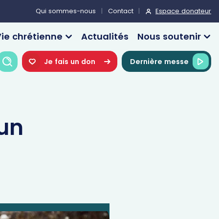
Espace donateur
Qui sommes-nous
Contact
ie chrétienne
Actualités
Nous soutenir
Recherche
Je fais un don
Dernière messe
un