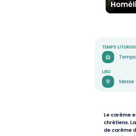
Homél
TEMPS LITURGI
Temps
LIEU
Messe 
Le carême es
chrétiens. L
de carême 