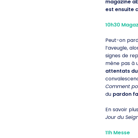
magazine ab
est ensuite 
10h30 Magazi
Peut-on pardo
l’aveugle, al
signes de rep
mène pas à un
attentats du
convalescence
Comment pou
du
pardon f
En savoir plu
Jour du Seig
11h Messe