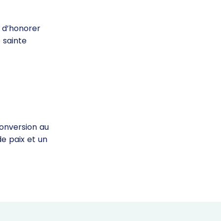
é d’honorer
e sainte
 conversion au
de paix et un