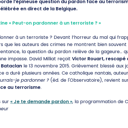
orde l’épineuse question du pardon face au terroris
célébrée en direct de la Belgique.
ne « Peut-on pardonner à un terroriste ? »
nner à un terroriste ? Devant l’horreur du mal qui frap
ors que les auteurs des crimes ne montrent bien souvent
entance, la question du pardon relève de la gageure... q
e impasse. David Milliat reçoit
Victor Rouart, rescapé
 Bataclan
le 13 novembre 2015. Grièvement blessé aux j
 a duré plusieurs années. Ce catholique nantais, auteur 
rrais-je pardonner ?
(éd. de l'Observatoire), revient s
ace au
terrorisme
.
s sur
« Je te demande pardon »
, la programmation de 
neur