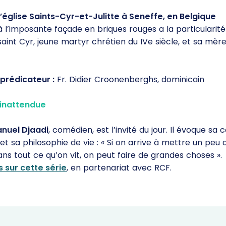
l’église Saints-Cyr-et-Julitte à Seneffe, en Belgique
à l’imposante façade en briques rouges a la particularit
 saint Cyr, jeune martyr chrétien du IVe siècle, et sa mèr
 prédicateur :
Fr. Didier Croonenberghs, dominicain
 inattendue
uel Djaadi
, comédien, est l’invité du jour. Il évoque sa
et sa philosophie de vie : « Si on arrive à mettre un peu 
ans tout ce qu’on vit, on peut faire de grandes choses ».
s sur cette série
, en partenariat avec RCF.