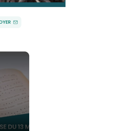
PAR
OYER
EMAIL