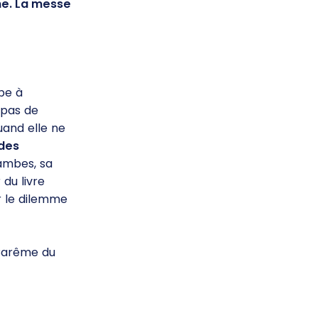
me. La messe
pe à
 pas de
uand elle ne
 des
ambes, sa
du livre
ur le dilemme
Carême du