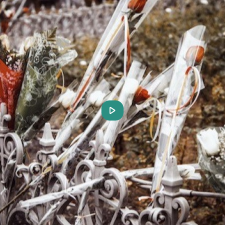
Play
Video