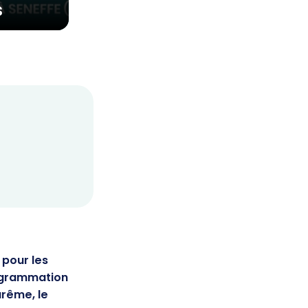
s
 pour les
rogrammation
rême, le