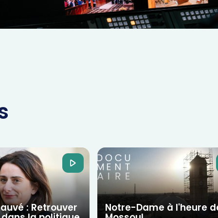
s
 sauvé : Retrouver
Notre-Dame à l'heure d
dans la politique
Mossoul