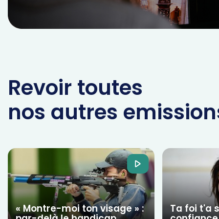
Revoir toutes
nos autres emission
« Montre-moi ton visage » :
Ta foi t'a
par-delà le handicap
confiance 