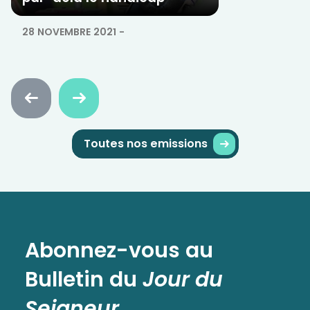
28 NOVEMBRE 2021
-
Faire
Faire
défiler
défiler
en
en
arrière
avant
Toutes nos emissions
Abonnez-vous au
Bulletin
du
Jour du
Seigneur