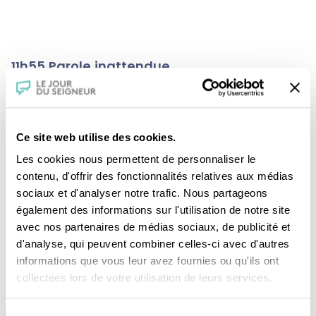
11h55 Parole inattendue
Pour conclure cette matinée, retrouvez
Ce site web utilise des cookies.
Matthieu Niango,
normalien et agrégé de
Les cookies nous permettent de personnaliser le
philosophie. En août 2025, son livre
Le Fardeau
contenu, d'offrir des fonctionnalités relatives aux médias
paru aux éditions Mialet-Barrault Eds, retrace
sociaux et d'analyser notre trafic. Nous partageons
l’histoire de ses origines.
également des informations sur l'utilisation de notre site
avec nos partenaires de médias sociaux, de publicité et
d'analyse, qui peuvent combiner celles-ci avec d'autres
informations que vous leur avez fournies ou qu'ils ont
En savoir plus sur cette série
, en podcast sur
collectées lors de votre utilisation de leurs services.
la radio