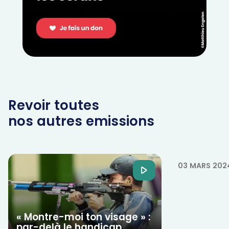
Revoir toutes
nos autres emissions
Ta foi t'a
confiance 
03 MARS 202
« Montre-moi ton visage » :
par-delà le handicap