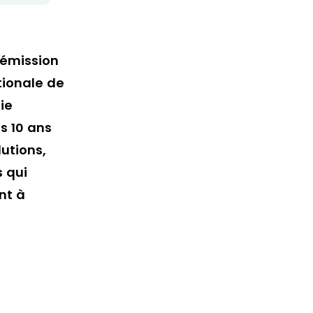
EMAIL
 émission
tionale de
ie
s 10 ans
lutions,
s qui
nt à