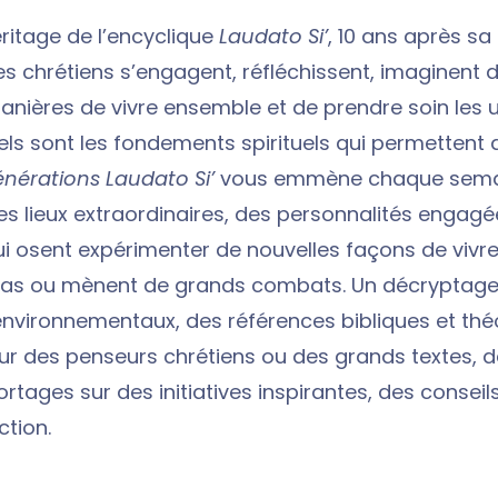
éritage de l’encyclique
Laudato Si’
, 10 ans après sa
 chrétiens s’engagent, réfléchissent, imaginent 
anières de vivre ensemble et de prendre soin les 
els sont les fondements spirituels qui permettent
nérations Laudato Si’
vous emmène chaque sema
es lieux extraordinaires, des personnalités engagé
ui osent expérimenter de nouvelles façons de vivre,
pas ou mènent de grands combats. Un décryptage
environnementaux, des références bibliques et thé
ur des penseurs chrétiens ou des grands textes, d
ortages sur des initiatives inspirantes, des conseil
ction.