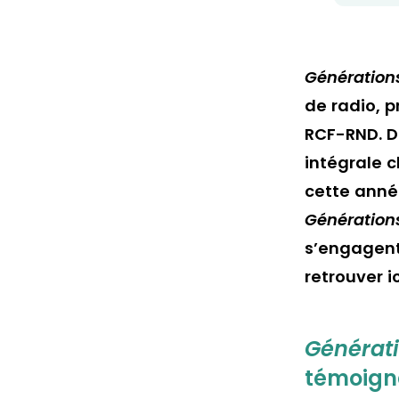
Générations
de radio, p
RCF-RND. De
intégrale c
cette année
Générations
s’engagent
retrouver ic
Générati
témoign