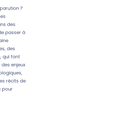
 parution ?
des
uns des
 de passer à
ine
es, des
 qui font
 des enjeux
ologiques,
es récits de
s pour