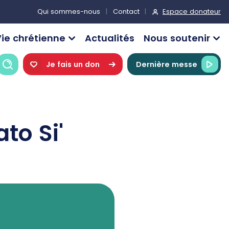
Espace donateur
Qui sommes-nous
Contact
ie chrétienne
Actualités
Nous soutenir
Recherche
Je fais un don
Dernière messe
to Si'