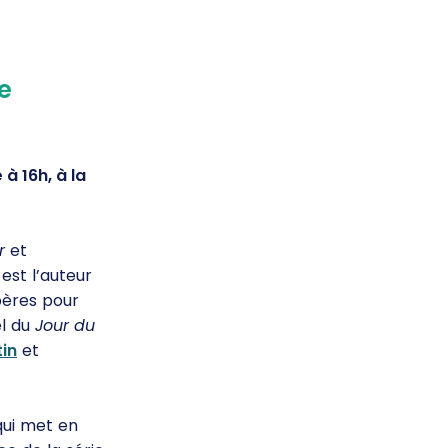
e
à 16h, à la
r
et
 est l’auteur
epères pour
el du
Jour du
tin
et
 qui met en