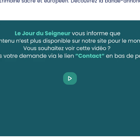
atrimoine sacré et européen. Découvrez la bande-annonc
Play
Video