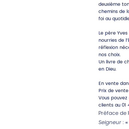
deuxième tom
chemins de la
foi au quotidi
Le père Yves
nourries de l
réflexion néc
nos choix.
Un livre de c
en Dieu.
En vente dans
Prix de vente 
Vous pouvez
clients au 01
Préface de F
Seigneur
:
«