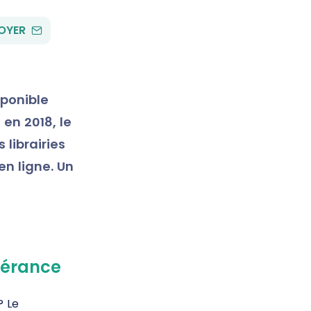
PAR
OYER
EMAIL
sponible
en 2018, le
 librairies
en ligne. Un
spérance
? Le