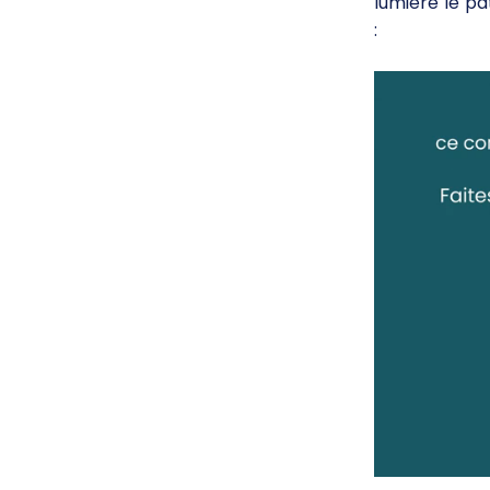
lumière le p
: