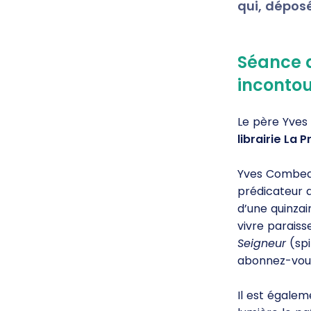
qui, déposé
Séance 
inconto
Le père Yves
librairie La 
Yves Combeau,
prédicateur d
d’une quinzain
vivre paraiss
Seigneur
(spi
abonnez-vou
Il est égalem