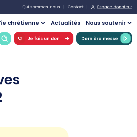
Espace donateur
Qui sommes-nous
Contact
ie chrétienne
Actualités
Nous soutenir
Recherche
Je fais un don
Dernière messe
ves
2