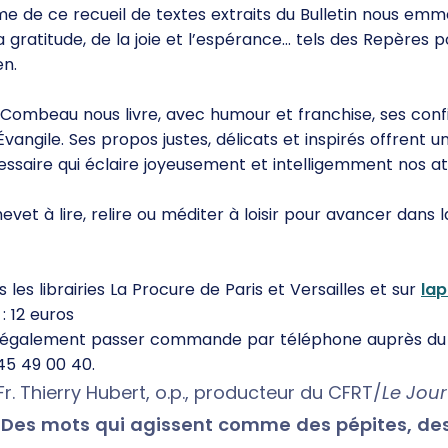
e de ce recueil de textes extraits du Bulletin nous emm
 gratitude, de la joie et l’espérance… tels des Repères p
en.
 Combeau nous livre, avec humour et franchise, ses con
’Évangile. Ses propos justes, délicats et inspirés offrent 
essaire qui éclaire joyeusement et intelligemment nos a
hevet à lire, relire ou méditer à loisir pour avancer dans 
 les librairies La Procure de Paris et Versailles et sur
la
: 12 euros
 également passer commande par téléphone auprès du 
 45 49 00 40.
r. Thierry Hubert, o.p., producteur du CFRT/
Le Jour
 Des mots qui agissent comme des pépites, des