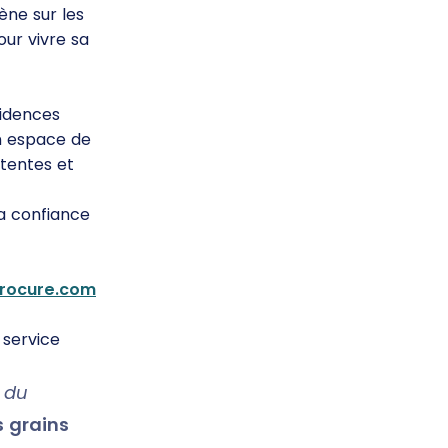
ène sur les
our vivre sa
fidences
un espace de
ttentes et
la confiance
procure.com
service
 du
 grains