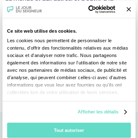
réflexion et au dialogue sur les
préoccupations actuelles de nos
contemporains et œuvrer à la paix, à la
Ce site web utilise des cookies.
justice et au pardon.
Les cookies nous permettent de personnaliser le
contenu, d'offrir des fonctionnalités relatives aux médias
sociaux et d'analyser notre trafic. Nous partageons
Un événement en partenariat avec Le Jour
également des informations sur l'utilisation de notre site
avec nos partenaires de médias sociaux, de publicité et
du Seigneur, RCF-ND, La Croix, Le Pèlerin,
d'analyse, qui peuvent combiner celles-ci avec d'autres
CEF, Forum104, Les 7 Parnassiens et Art,
informations que vous leur avez fournies ou qu'ils ont
culture et foi.
collectées lors de votre utilisation de leurs services.
Afficher les détails
Tout autoriser