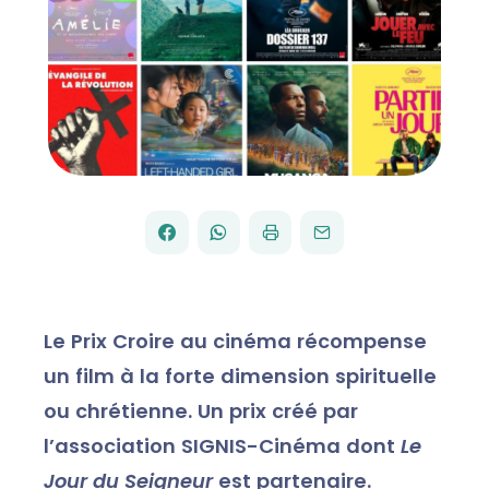
FACEBOOK
WHATSAPP
PAR
PARTAGER
PARTAGER
IMPRIMER
ENVOYER
EMAIL
SUR
SUR
Le Prix Croire au cinéma récompense
un film à la forte dimension spirituelle
ou chrétienne. Un prix créé par
l’association SIGNIS-Cinéma dont
Le
Jour du Seigneur
est partenaire.