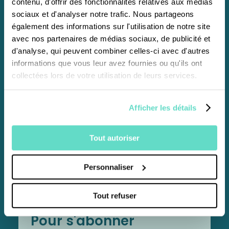
contenu, d'offrir des fonctionnalités relatives aux médias
Vous recevrez tous les deux mois en avant-
sociaux et d'analyser notre trafic. Nous partageons
première la programmation détaillée des
également des informations sur l'utilisation de notre site
messes, 2 mois à venir ainsi que des articles de
avec nos partenaires de médias sociaux, de publicité et
culture chrétienne, spiritualité, patrimoine.
d'analyse, qui peuvent combiner celles-ci avec d'autres
informations que vous leur avez fournies ou qu'ils ont
Je m'abonne en ligne
collectées lors de votre utilisation de leurs services.
J'abonne un proche
Afficher les détails
Tout autoriser
Personnaliser
Tout refuser
Pour s'abonner