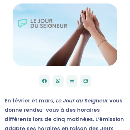
FACEBOOK
WHATSAPP
PAR
PARTAGER
PARTAGER
IMPRIMER
ENVOYER
EMAIL
SUR
SUR
En février et mars,
Le Jour du Seigneur
vous
donne rendez-vous à des horaires
différents lors de cinq matinées. L’émission
adapte ses horaires en raison des Jeux