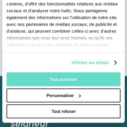
Fête de la théologie à Lyon
contenu, d'offrir des fonctionnalités relatives aux médias
sociaux et d'analyser notre trafic. Nous partageons
également des informations sur l'utilisation de notre site
13 JUIN 2024
avec nos partenaires de médias sociaux, de publicité et
Le Rosaire de Lourdes
d'analyse, qui peuvent combiner celles-ci avec d'autres
informations que vous leur avez fournies ou qu'ils ont
collectées lors de votre utilisation de leurs services.
Tous nos évènements
Afficher les détails
Tout autoriser
Personnaliser
Abonnez-vous au
Bulletin
du
Jour du
Tout refuser
Seigneur