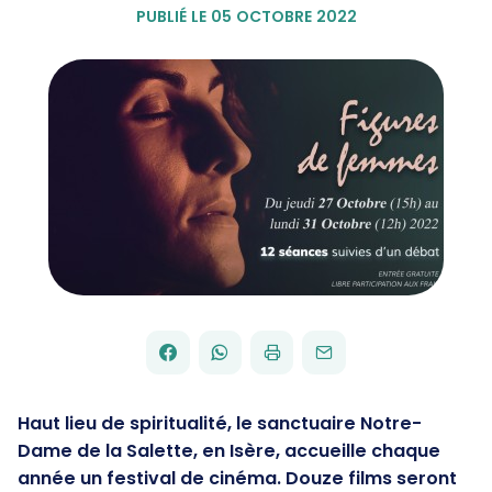
PUBLIÉ LE 05 OCTOBRE 2022
FACEBOOK
WHATSAPP
PAR
PARTAGER
PARTAGER
IMPRIMER
ENVOYER
EMAIL
SUR
SUR
Haut lieu de spiritualité, le sanctuaire Notre-
Dame de la Salette, en Isère, accueille chaque
année un festival de cinéma. Douze films seront