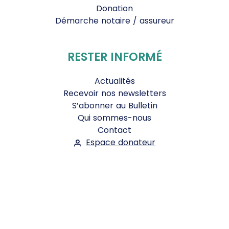
Donation
Démarche notaire / assureur
RESTER INFORMÉ
Actualités
Recevoir nos newsletters
S’abonner au Bulletin
Qui sommes-nous
Contact
Espace donateur
Suivez-nous :
Facebook
Instagram
WhatsApp
YouTube
Twitter
Bluesky
Mentions légales
-
Conditions Générales d'Utilisation
-
Politique de confidentialité
- ©2026
Le Jour du Seigneur