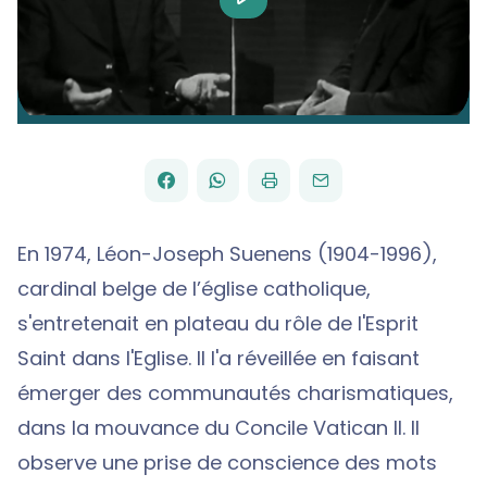
Video
FACEBOOK
WHATSAPP
PAR
PARTAGER
PARTAGER
IMPRIMER
ENVOYER
EMAIL
SUR
SUR
En 1974, Léon-Joseph Suenens (1904-1996),
cardinal belge de l’église catholique,
s'entretenait en plateau du rôle de l'Esprit
Saint dans l'Eglise. Il l'a réveillée en faisant
émerger des communautés charismatiques,
dans la mouvance du Concile Vatican II. Il
observe une prise de conscience des mots