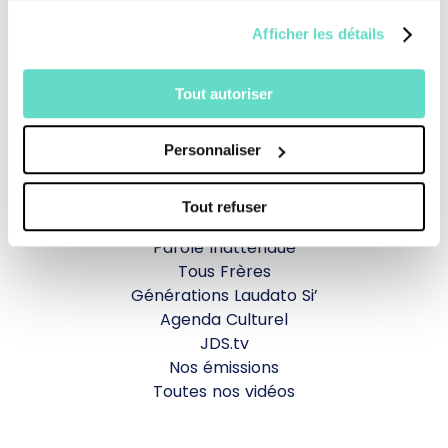
Afficher les détails
Revoir la messe du 02 août 2026
Tout autoriser
TOUS NOS PROGRAMMES
Personnaliser
La messe
Magazine Le Jour du Seigneur
Tout refuser
Documentaires
Parole Inattendue
Tous Frères
Générations Laudato Si’
Agenda Culturel
JDS.tv
Nos émissions
Toutes nos vidéos