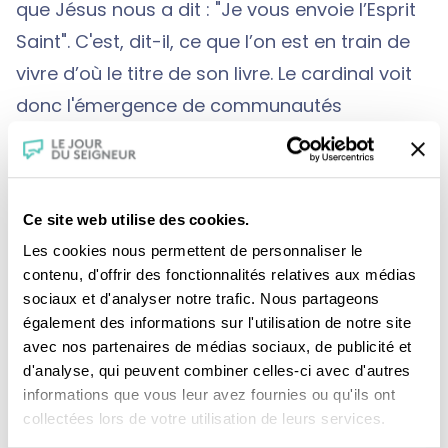
que Jésus nous a dit : "Je vous envoie l’Esprit
Saint". C'est, dit-il, ce que l’on est en train de
vivre d’où le titre de son livre. Le cardinal voit
donc l'émergence de communautés
charismatiques comme le signe de l'Esprit
Saint qui se manifeste au sein de l'Eglise.
Ce site web utilise des cookies.
Découvrez-en plus sur
la Pentecôte
Les cookies nous permettent de personnaliser le
contenu, d'offrir des fonctionnalités relatives aux médias
sociaux et d'analyser notre trafic. Nous partageons
également des informations sur l'utilisation de notre site
avec nos partenaires de médias sociaux, de publicité et
d'analyse, qui peuvent combiner celles-ci avec d'autres
informations que vous leur avez fournies ou qu'ils ont
collectées lors de votre utilisation de leurs services.
Je fais un don