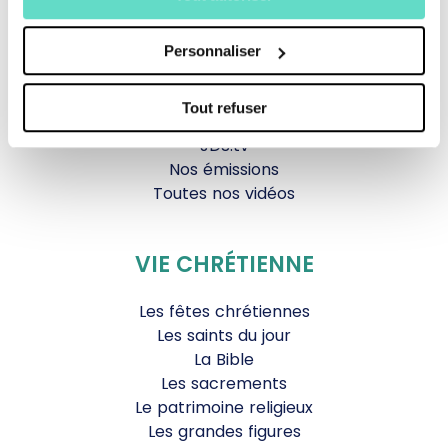
Magazine Le Jour du Seigneur
Documentaires
Parole Inattendue
Personnaliser
Tous Frères
Générations Laudato Si’
Tout refuser
Agenda Culturel
JDS.tv
Nos émissions
Toutes nos vidéos
VIE CHRÉTIENNE
Les fêtes chrétiennes
Les saints du jour
La Bible
Les sacrements
Le patrimoine religieux
Les grandes figures