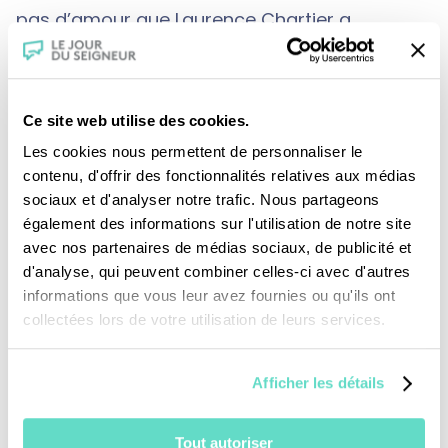
pas d’amour que Laurence Chartier a
rencontré.
Ce site web utilise des cookies.
Les cookies nous permettent de personnaliser le
contenu, d'offrir des fonctionnalités relatives aux médias
sociaux et d'analyser notre trafic. Nous partageons
également des informations sur l'utilisation de notre site
Je fais un don
avec nos partenaires de médias sociaux, de publicité et
d'analyse, qui peuvent combiner celles-ci avec d'autres
informations que vous leur avez fournies ou qu'ils ont
Revoir la messe du 02 août 2026
collectées lors de votre utilisation de leurs services.
TOUS NOS PROGRAMMES
Afficher les détails
La messe
Tout autoriser