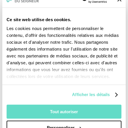
Ce site web utilise des cookies.
Les cookies nous permettent de personnaliser le
contenu, d'offrir des fonctionnalités relatives aux médias
Je fais un don
sociaux et d'analyser notre trafic. Nous partageons
également des informations sur l'utilisation de notre site
avec nos partenaires de médias sociaux, de publicité et
Revoir la messe du 02 août 2026
d'analyse, qui peuvent combiner celles-ci avec d'autres
informations que vous leur avez fournies ou qu'ils ont
collectées lors de votre utilisation de leurs services.
TOUS NOS PROGRAMMES
La messe
Afficher les détails
Magazine Le Jour du Seigneur
Documentaires
Tout autoriser
Parole Inattendue
Tous Frères
Générations Laudato Si’
Personnaliser