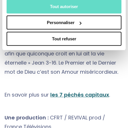
Tout autoriser
Si le premier Adam marque l’humanité du
péché originel, Jésus, le nouvel Adam, envoyé
Personnaliser
par Dieu, vient dans le monde pour nous
libérer et nous sauver du péché. « Dieu a tant
Tout refuser
aimé le monde qu’il a donné son Fils unique
afin que quiconque croit en lui ait la vie
éternelle » Jean 3-16. Le Premier et le Dernier
mot de Dieu c’est son Amour miséricordieux.
En savoir plus sur
les 7 péchés capitaux
.
Une production :
CFRT / REVIVAL prod /
France Télévisions