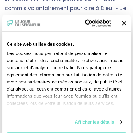
commis volontairement pour dire à Dieu : « Je
te connais, je sais ce que tu me propose mais
librement et volontairement je te refuse ». Pour
briser notre relation avec Dieu, encore nous
Ce site web utilise des cookies.
faut-il Le connaître.
Les cookies nous permettent de personnaliser le
contenu, d'offrir des fonctionnalités relatives aux médias
sociaux et d'analyser notre trafic. Nous partageons
Le péché ne se situe donc pas seulement
également des informations sur l'utilisation de notre site
dans la sphère de la morale mais bien plus
avec nos partenaires de médias sociaux, de publicité et
dans celle de la foi. Le pire des effets du
d'analyse, qui peuvent combiner celles-ci avec d'autres
informations que vous leur avez fournies ou qu'ils ont
péché est qu’il nous aveugle au point qu’on
collectées lors de votre utilisation de leurs services.
refuse de se reconnaître pécheur. Mais le
péché n’est pas une fin en soit.
Afficher les détails