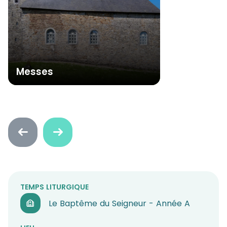
Messes
Faire
Faire
défiler
défiler
en
en
arrière
avant
TEMPS LITURGIQUE
Le Baptême du Seigneur - Année A