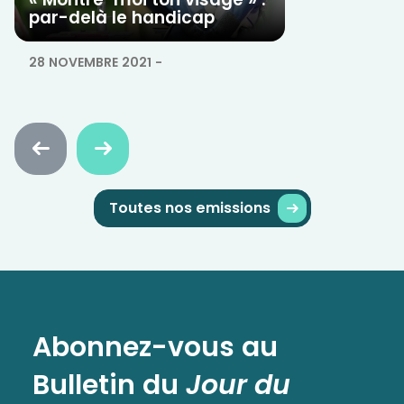
par-delà le handicap
28 NOVEMBRE 2021
-
Faire
Faire
défiler
défiler
en
en
arrière
avant
Toutes nos emissions
Abonnez-vous au
Bulletin
du
Jour du