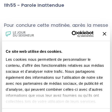
11h55 - Parole Inattendue
Pour conclure cette matinée, après la messe
en Belgique, la parole inattendue de
l’écrivaine
Sylvie Le Bihan
qui publie un roman
sur l’amitié méconnue d’Albert Camus et de
Ce site web utilise des cookies.
Louis Guilloux, deux chantres de la fraternité.
Les cookies nous permettent de personnaliser le
Elle se confie également sur sa reconstruction
contenu, d'offrir des fonctionnalités relatives aux médias
sociaux et d'analyser notre trafic. Nous partageons
après avoir été victime d’un viol, sans que
également des informations sur l'utilisation de notre site
justice n’ait été rendue.
avec nos partenaires de médias sociaux, de publicité et
d'analyse, qui peuvent combiner celles-ci avec d'autres
informations que vous leur avez fournies ou qu'ils ont
En savoir plus sur cette série
, en podcast sur
collectées lors de votre utilisation de leurs services.
la radio RCF.