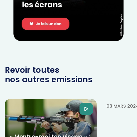
Revoir toutes
nos autres emissions
Ta foi t'a
confiance 
03 MARS 202
« Montre-moi ton visage » :