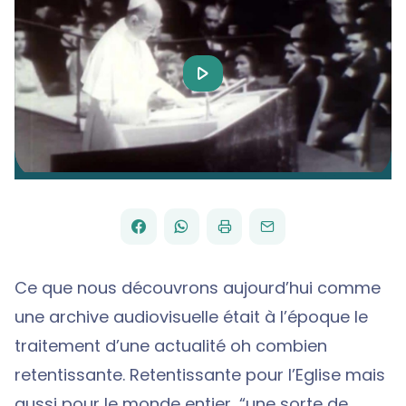
Play
Video
FACEBOOK
WHATSAPP
PAR
PARTAGER
PARTAGER
IMPRIMER
ENVOYER
EMAIL
SUR
SUR
Ce que nous découvrons aujourd’hui comme
une archive audiovisuelle était à l’époque le
traitement d’une actualité oh combien
retentissante. Retentissante pour l’Eglise mais
aussi pour le monde entier, “une sorte de