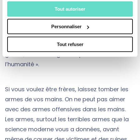
dans ce but qu’est née l’Organisation des
Tout autoriser
Nations-Unies: contre la guerre et pour la paix
? Ecoutez les paroles lucides d’un grand
Personnaliser
disparu, John Kennedy, qui proclamait, il y a
quatre ans:« L’humanité devra mettre fin à la
Tout refuser
guerre, ou c’est la guerre qui mettra fin à
l’humanité ».
Si vous voulez être frères, laissez tomber les
armes de vos mains. On ne peut pas aimer
avec des armes offensives dans les mains.
Les armes, surtout les terribles armes que la
science moderne vous a données, avant
même de causer des victimes et des ruines,