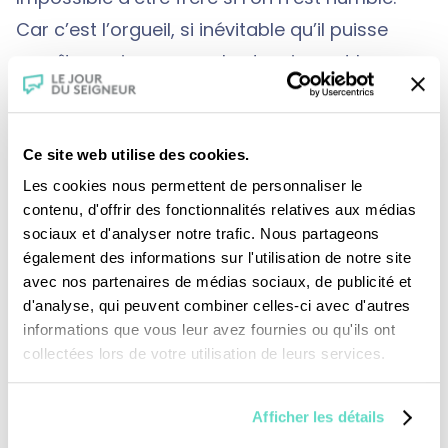
Car c’est l’orgueil, si inévitable qu’il puisse
paraître, qui provoque les tensions et les
luttes du prestige, de la prédominance, du
colonialisme, de l’égoïsme: c’est lui qui brise la
fraternité.
Ce site web utilise des cookies.
Les cookies nous permettent de personnaliser le
contenu, d'offrir des fonctionnalités relatives aux médias
Jamais plus les uns contre les autres
, jamais,
sociaux et d'analyser notre trafic. Nous partageons
également des informations sur l'utilisation de notre site
plus jamais! N’est-ce pas surtout dans ce but
avec nos partenaires de médias sociaux, de publicité et
qu’est née l’Organisation des Nations-Unies :
d'analyse, qui peuvent combiner celles-ci avec d'autres
contre la guerre et pour la paix ? Jamais plus
informations que vous leur avez fournies ou qu'ils ont
collectées lors de votre utilisation de leurs services.
la guerre, jamais plus la guerre ! C’est la paix,
la paix qui doit guider le destin des peuples et
Afficher les détails
de toute l’humanité ! N’est-ce pas surtout