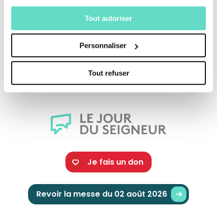
Paris, que le documentaire retrace. A travers
sa parole, nous verrons comment la Parole
Tout autoriser
continue concrètement aujourd’hui à
Personnaliser
s’incarner, à se répandre et à agir dans notre
monde.
Tout refuser
Je fais un don
Revoir la messe du 02 août 2026