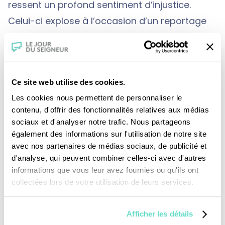
ressent un profond sentiment d’injustice.
Celui-ci explose à l’occasion d’un reportage
télévisé annonçant l’arrestation du terroriste
responsable de l’attentat dans lequel il a
perdu la vue.
Ce site web utilise des cookies.
Il est submergé par la haine, il voudrait tuer de
Les cookies nous permettent de personnaliser le
ses mains celui qui lui a ôté la vue. Fouad
contenu, d'offrir des fonctionnalités relatives aux médias
ressent alors que ce qui lui est demandé à ce
sociaux et d'analyser notre trafic. Nous partageons
moment précis est à la fois
également des informations sur l'utilisation de notre site
avec nos partenaires de médias sociaux, de publicité et
complètement fou et absolument impossible :
d'analyse, qui peuvent combiner celles-ci avec d'autres
pardonner ! Il lui faudra dix ans pour
informations que vous leur avez fournies ou qu'ils ont
accomplir ce long chemin et pouvoir donner
collectées lors de votre utilisation de leurs services.
ce pardon demandé et reçu.
C’est ce parcours étonnant, de Beyrouth à
Afficher les détails