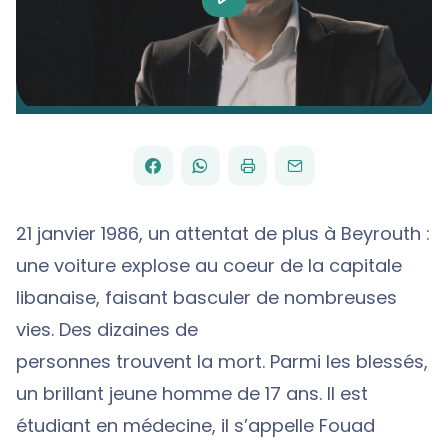
Video
FACEBOOK
WHATSAPP
PAR
PARTAGER
PARTAGER
IMPRIMER
ENVOYER
EMAIL
SUR
SUR
21 janvier 1986, un attentat de plus à Beyrouth :
une voiture explose au coeur de la capitale
libanaise, faisant basculer de nombreuses
vies. Des dizaines de
personnes trouvent la mort. Parmi les blessés,
un brillant jeune homme de 17 ans. Il est
étudiant en médecine, il s’appelle Fouad