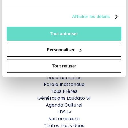
Je fais un don
Afficher les détails
Revoir la messe du 02 août 2026
Tout autoriser
TOUS NOS PROGRAMMES
Personnaliser
La messe
Tout refuser
Magazine Le Jour du Seigneur
Documentaires
Parole Inattendue
Tous Frères
Générations Laudato Si’
Agenda Culturel
JDS.tv
Nos émissions
Toutes nos vidéos