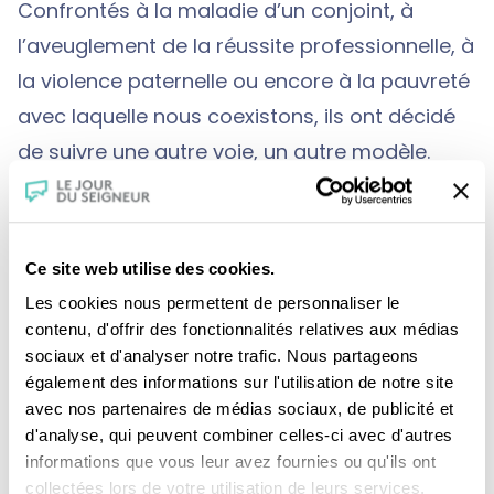
Confrontés à la maladie d’un conjoint, à
l’aveuglement de la réussite professionnelle, à
la violence paternelle ou encore à la pauvreté
avec laquelle nous coexistons, ils ont décidé
de suivre une autre voie, un autre modèle.
Saint Joseph est ce phare les a guidés dans
la recherche de l’acceptation des fragilités, la
reconstruction de l’amour conjugal, filial, la
Ce site web utilise des cookies.
bienveillance, la simplicité, l’entraide
Les cookies nous permettent de personnaliser le
fraternelle.
contenu, d'offrir des fonctionnalités relatives aux médias
sociaux et d'analyser notre trafic. Nous partageons
également des informations sur l'utilisation de notre site
avec nos partenaires de médias sociaux, de publicité et
d'analyse, qui peuvent combiner celles-ci avec d'autres
informations que vous leur avez fournies ou qu'ils ont
collectées lors de votre utilisation de leurs services.