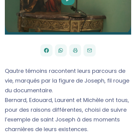
Video
FACEBOOK
WHATSAPP
PAR
PARTAGER
PARTAGER
IMPRIMER
ENVOYER
EMAIL
SUR
SUR
Qautre témoins racontent leurs parcours de
vie, marqués par la figure de Joseph, fil rouge
du documentaire.
Bernard, Edouard, Laurent et Michèle ont tous,
pour des raisons différentes, choisi de suivre
l’exemple de saint Joseph à des moments
charnières de leurs existences.