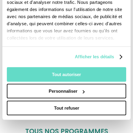
sociaux et d'analyser notre trafic. Nous partageons
service”, selon le sens du mot diacre qui veut
également des informations sur l'utilisation de notre site
dire serviteur. Avec beaucoup de simplicité, il
avec nos partenaires de médias sociaux, de publicité et
témoigne toujours de sa foi chrétienne par
d'analyse, qui peuvent combiner celles-ci avec d'autres
informations que vous leur avez fournies ou qu'ils ont
son humanité et sa joie de vivre.
collectées lors de votre utilisation de leurs services.
Afficher les détails
Tout autoriser
Personnaliser
Je fais un don
Tout refuser
Revoir la messe du 09 août 2026
TOUS NOS PROGRAMMES