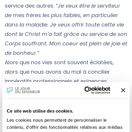
service des autres.
“Je veux être le serviteur
de mes frères les plus faibles, en particulier
dans la maladie. Je veux offrir toute cette vie
dont le Christ m’a fait grâce au service de son
Corps souffrant. Mon coeur est plein de joie et
de bonheur.”
Alors que nos vies sont souvent éclatées,
alors que nous avons du mal à concilier
impératifs professionnels et exigences
chrétiennes, la vie de Lionel Castanier frappe
par son unité et sa cohérence. Professionnel
surentraîné d’une médecine moderne et
Ce site web utilise des cookies.
assumant toutes les responsabilités du
Les cookies nous permettent de personnaliser le
ministère diaconal, il ne cesse pas d’être “de
contenu, d'offrir des fonctionnalités relatives aux médias