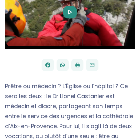
Play
Video
FACEBOOK
WHATSAPP
PAR
PARTAGER
PARTAGER
IMPRIMER
ENVOYER
EMAIL
SUR
SUR
Prêtre ou médecin ? L’Église ou l’hôpital ? Ce
sera les deux : le Dr Lionel Castanier est
médecin et diacre, partageant son temps
entre le service des urgences et la cathédrale
d’Aix-en-Provence. Pour lui, il s’agit là de deux
vocations, ou plutôt d’une seule : être au