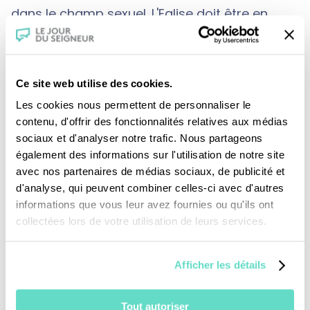
dans le champ sexuel. L'Eglise doit être en
capacité de revisiter l'ensemble des
enseignements qui peuvent aboutir à des
abus d'autorité, être attentive aux dérives de
Ce site web utilise des cookies.
l'accompagnement spirituel et de la
Les cookies nous permettent de personnaliser le
confession. Il faut aussi revoir la morale
contenu, d'offrir des fonctionnalités relatives aux médias
sociaux et d'analyser notre trafic. Nous partageons
sexuelle dans l'Eglise.
également des informations sur l'utilisation de notre site
Reportage sur l'association Parler et Revivre :
avec nos partenaires de médias sociaux, de publicité et
Olivier Savignac, abusé sexuellement, a fondé
d'analyse, qui peuvent combiner celles-ci avec d'autres
informations que vous leur avez fournies ou qu'ils ont
l'association
Parler et Revivre
dans laquelle
collectées lors de votre utilisation de leurs services.
Nicolas Scalbert témoigne.
Comment réparer l'irréparable ? L'institution a
Afficher les détails
failli. Il y a d'abord besoin d'une
reconnaissance de responsabilité vis-à-vis
Tout autoriser