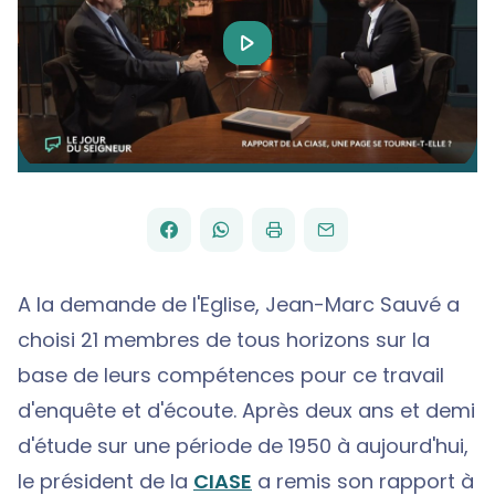
Play
Video
FACEBOOK
WHATSAPP
PAR
PARTAGER
PARTAGER
IMPRIMER
ENVOYER
EMAIL
SUR
SUR
A la demande de l'Eglise, Jean-Marc Sauvé a
choisi 21 membres de tous horizons sur la
base de leurs compétences pour ce travail
d'enquête et d'écoute. Après deux ans et demi
d'étude sur une période de 1950 à aujourd'hui,
le président de la
CIASE
a remis son rapport à