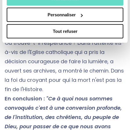
des victimes mais aussi des fidèles. Ensuite, il
faut réparer en mettant un dispositif de
Personnaliser
reconnaissance de qualité de victime et
Tout refuser
indemniser les préjudices qui ont été subis.
Où trouve-t-il l'espérance ? Dans l'attente vis-
à-vis de l'Eglise catholique qui a pris la
décision courageuse de faire la lumière, a
ouvert ses archives, a montré le chemin. Dans
la foi du croyant pour qui la mort n'est pas la
fin de l'Histoire.
En conclusion :
"Ce à quoi nous sommes
convoqués c'est à une conversion profonde,
de l'institution, des chrétiens, du peuple de
Dieu, pour passer de ce que nous avons