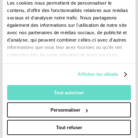
Les cookies nous permettent de personnaliser le
contenu, d'offrir des fonctionnalités relatives aux médias
Un documentaire richement illustré d’archives
sociaux et d'analyser notre trafic. Nous partageons
des voyages de
Jean-Paul II
, puits de prière
également des informations sur l'utilisation de notre site
et d’affection pour Marie dont il a contribué à
avec nos partenaires de médias sociaux, de publicité et
d'analyse, qui peuvent combiner celles-ci avec d'autres
restaurer le culte.
informations que vous leur avez fournies ou qu'ils ont
collectées lors de votre utilisation de leurs services.
Afficher les détails
Tout autoriser
Personnaliser
Je fais un don
Tout refuser