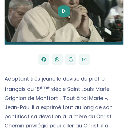
Play
Video
FACEBOOK
WHATSAPP
PAR
PARTAGER
PARTAGER
IMPRIMER
ENVOYER
EMAIL
SUR
SUR
Adoptant très jeune la devise du prêtre
ème
français du 18
siècle Saint Louis Marie
Grignion de Montfort « Tout à toi Marie »,
Jean-Paul II a exprimé tout au long de son
pontificat sa dévotion à la mère du Christ.
Chemin privilégié pour aller au Christ, il a