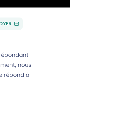
PAR
OYER
EMAIL
n répondant
ement, nous
le répond à