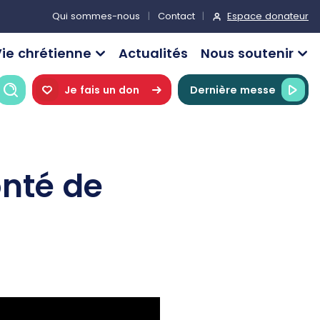
Espace donateur
Qui sommes-nous
Contact
ie chrétienne
Actualités
Nous soutenir
Recherche
Je fais un don
Dernière messe
onté de