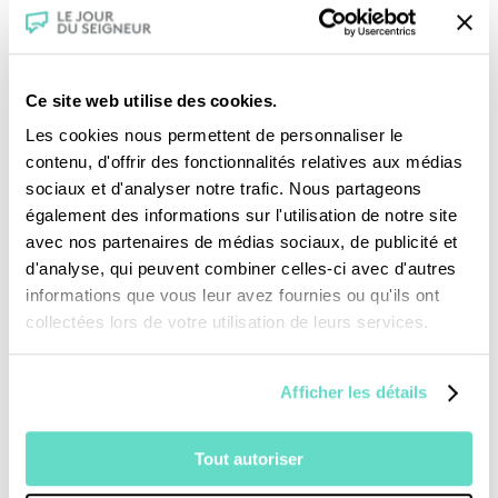
Je fais un don
Revoir la messe du 09 août 2026
Ce site web utilise des cookies.
Les cookies nous permettent de personnaliser le
TOUS NOS PROGRAMMES
contenu, d'offrir des fonctionnalités relatives aux médias
sociaux et d'analyser notre trafic. Nous partageons
La messe
également des informations sur l'utilisation de notre site
Magazine Le Jour du Seigneur
avec nos partenaires de médias sociaux, de publicité et
Documentaires
d'analyse, qui peuvent combiner celles-ci avec d'autres
Parole Inattendue
informations que vous leur avez fournies ou qu'ils ont
Tous Frères
collectées lors de votre utilisation de leurs services.
Générations Laudato Si’
Agenda Culturel
Afficher les détails
JDS.tv
Nos émissions
Toutes nos vidéos
Tout autoriser