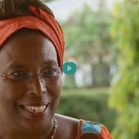
Play
Video