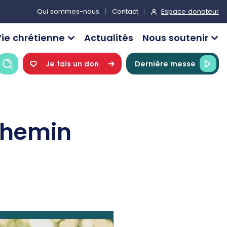
Espace donateur
Qui sommes-nous
Contact
ie chrétienne
Actualités
Nous soutenir
Recherche
Je fais un don
Dernière messe
chemin