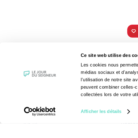
TOUS NOS
VIE 
Ce site web utilise des co
PROGRAMMES
Les fê
Les cookies nous permettent
La messe
Les sai
médias sociaux et d'analy
Magazine Le Jour du Seigneur
La Bibl
l'utilisation de notre site
Documentaires
Les sa
peuvent combiner celles-ci
Parole Inattendue
Le patr
collectées lors de votre uti
Tous Frères
Les gr
Générations Laudato Si’
Les rec
Afficher les détails
Agenda Culturel
La reli
JDS.tv
Compre
Nos émissions