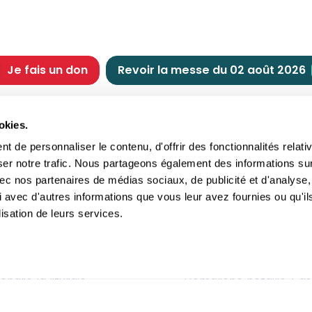
Je fais un don
Revoir la messe du 02 août 2026
CHRÉTIENNE
NOUS SOUTENIR
okies.
tes chrétiennes
Comment nous souteni
 de personnaliser le contenu, d'offrir des fonctionnalités relati
nts du jour
Faire un don
ser notre trafic. Nous partageons également des informations su
e
Réduction d’impôt
 avec nos partenaires de médias sociaux, de publicité et d'analyse,
crements
Philanthropie
 avec d'autres informations que vous leur avez fournies ou qu'il
imoine religieux
Transmettre son patri
lisation de leurs services.
andes figures
Legs
ettes et traditions
Assurance vie
gion en questions
Donation
ndre la liturgie
Démarche notaire / as