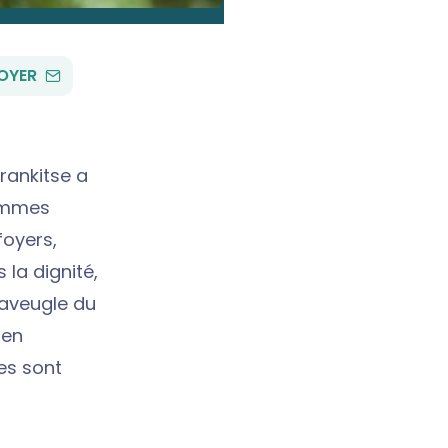
PAR
OYER
EMAIL
arankitse a
femmes
foyers,
 la dignité,
e aveugle du
 en
es sont