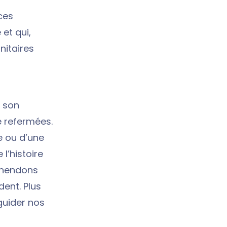
ces
et qui,
nitaires
r son
e refermées.
e ou d’une
l’histoire
éhendons
ent. Plus
 guider nos