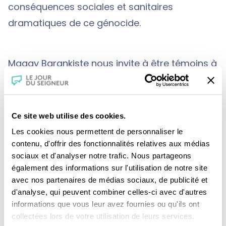
conséquences sociales et sanitaires
dramatiques de ce génocide.
Maggy Barankiste nous invite à être témoins à
notre tour : par son quotidien, nous
comprenons que les cicatrices sont loin d’être
refermées. Plus que le portrait d’une femme
Ce site web utilise des cookies.
incroyable, qui d’une manière ou d’une autre a
Les cookies nous permettent de personnaliser le
réussi à sauver 20 000 enfants depuis 20 ans,
contenu, d'offrir des fonctionnalités relatives aux médias
sociaux et d'analyser notre trafic. Nous partageons
plus que l’histoire d’un personnage ordinaire
également des informations sur l'utilisation de notre site
devenu extraordinaire, nous appréhendons
avec nos partenaires de médias sociaux, de publicité et
concrètement les conséquences de ce
d'analyse, qui peuvent combiner celles-ci avec d'autres
informations que vous leur avez fournies ou qu'ils ont
massacre sans précédent. Plus qu’un film, une
collectées lors de votre utilisation de leurs services.
rencontre avec l’esprit et la force qui peuvent