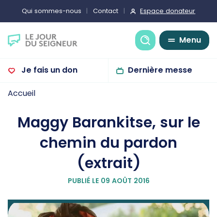
Espace donateur
Qui sommes-nous
Contact
Recherche
Menu
Je fais un don
Dernière messe
Accueil
Maggy Barankitse, sur le
chemin du pardon
(extrait)
PUBLIÉ LE 09 AOÛT 2016