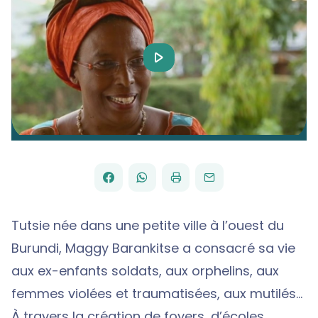
Play
Video
FACEBOOK
WHATSAPP
PAR
PARTAGER
PARTAGER
IMPRIMER
ENVOYER
EMAIL
SUR
SUR
Tutsie née dans une petite ville à l’ouest du
Burundi, Maggy Barankitse a consacré sa vie
aux ex-enfants soldats, aux orphelins, aux
femmes violées et traumatisées, aux mutilés…
À travers la création de foyers, d’écoles,