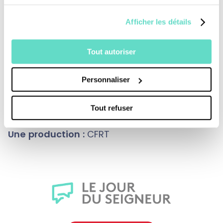
guider nos pas.
Afficher les détails
Tout autoriser
Une production : CFRT/ France télévisions
Personnaliser
Tout refuser
Une production :
CFRT