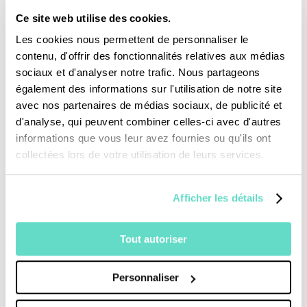
Ce site web utilise des cookies.
Je fais un don
Les cookies nous permettent de personnaliser le
contenu, d'offrir des fonctionnalités relatives aux médias
sociaux et d'analyser notre trafic. Nous partageons
Revoir la messe du 02 août 2026
également des informations sur l'utilisation de notre site
avec nos partenaires de médias sociaux, de publicité et
d'analyse, qui peuvent combiner celles-ci avec d'autres
TOUS NOS PROGRAMMES
informations que vous leur avez fournies ou qu'ils ont
collectées lors de votre utilisation de leurs services.
La messe
Magazine Le Jour du Seigneur
Documentaires
Afficher les détails
Parole Inattendue
Tous Frères
Tout autoriser
Générations Laudato Si’
Agenda Culturel
JDS.tv
Personnaliser
Nos émissions