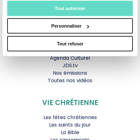
Tout autoriser
La messe
Magazine Le Jour du Seigneur
Personnaliser
Documentaires
Parole Inattendue
Tous Frères
Tout refuser
Générations Laudato Si’
Agenda Culturel
JDS.tv
Nos émissions
Toutes nos vidéos
VIE CHRÉTIENNE
Les fêtes chrétiennes
Les saints du jour
La Bible
Les sacrements