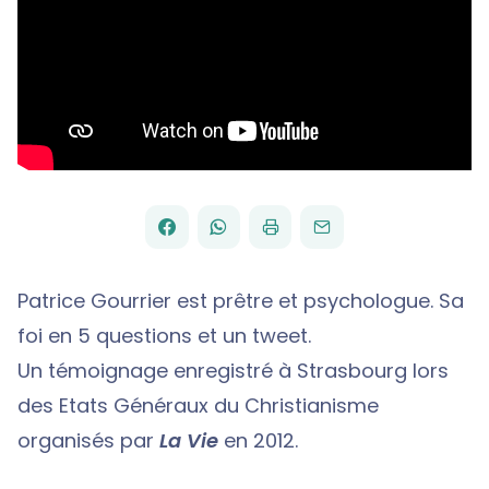
FACEBOOK
WHATSAPP
PAR
PARTAGER
PARTAGER
IMPRIMER
ENVOYER
EMAIL
SUR
SUR
Patrice Gourrier est prêtre et psychologue. Sa
foi en 5 questions et un tweet.
Un témoignage enregistré à Strasbourg lors
des Etats Généraux du Christianisme
organisés par
La Vie
en 2012.