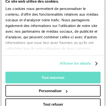
Ce site web utilise des cookies.
Je fais un don
Les cookies nous permettent de personnaliser le
contenu, d'offrir des fonctionnalités relatives aux médias
Revoir la messe du 02 août 2026
sociaux et d'analyser notre trafic. Nous partageons
également des informations sur l'utilisation de notre site
avec nos partenaires de médias sociaux, de publicité et
TOUS NOS PROGRAMMES
d'analyse, qui peuvent combiner celles-ci avec d'autres
informations que vous leur avez fournies ou qu'ils ont
La messe
collectées lors de votre utilisation de leurs services.
Magazine Le Jour du Seigneur
Documentaires
Parole Inattendue
Afficher les détails
Tous Frères
Générations Laudato Si’
Tout autoriser
Agenda Culturel
JDS.tv
Personnaliser
Nos émissions
Toutes nos vidéos
Tout refuser