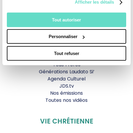
Afficher les détails
Revoir la messe du 09 août 2026
Tout autoriser
TOUS NOS PROGRAMMES
La messe
Personnaliser
Magazine Le Jour du Seigneur
Documentaires
Tout refuser
Parole Inattendue
Tous Frères
Générations Laudato Si’
Agenda Culturel
JDS.tv
Nos émissions
Toutes nos vidéos
VIE CHRÉTIENNE