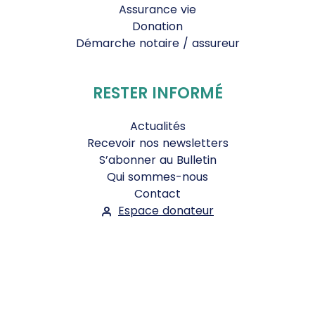
Assurance vie
Donation
Démarche notaire / assureur
RESTER INFORMÉ
Actualités
Recevoir nos newsletters
S’abonner au Bulletin
Qui sommes-nous
Contact
Espace donateur
Suivez-nous :
Facebook
Instagram
WhatsApp
YouTube
Twitter
Bluesky
Mentions légales
-
Conditions Générales d'Utilisation
-
Politique de confidentialité
- ©2026
Le Jour du Seigneur