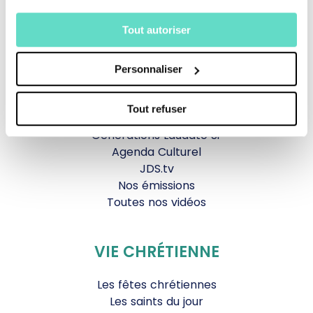
TOUS NOS PROGRAMMES
Tout autoriser
La messe
Magazine Le Jour du Seigneur
Personnaliser
Documentaires
Parole Inattendue
Tout refuser
Tous Frères
Générations Laudato Si’
Agenda Culturel
JDS.tv
Nos émissions
Toutes nos vidéos
VIE CHRÉTIENNE
Les fêtes chrétiennes
Les saints du jour