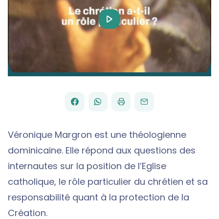
Play
Video
FACEBOOK
WHATSAPP
PAR
PARTAGER
PARTAGER
IMPRIMER
ENVOYER
EMAIL
SUR
SUR
Véronique Margron est une théologienne
dominicaine. Elle répond aux questions des
internautes sur la position de l’Eglise
catholique, le rôle particulier du chrétien et sa
responsabilité quant à la protection de la
Création.