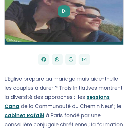
Play
Video
FACEBOOK
WHATSAPP
PAR
PARTAGER
PARTAGER
IMPRIMER
ENVOYER
EMAIL
SUR
SUR
L’Eglise prépare au mariage mais aide-t-elle
les couples à durer ? Trois initiatives montrent
la diversité des approches : les
sessions
Cana
de la Communauté du Chemin Neuf ; le
cabinet Rafaël
à Paris fondé par une
conseillère conjugale chrétienne ; la formation