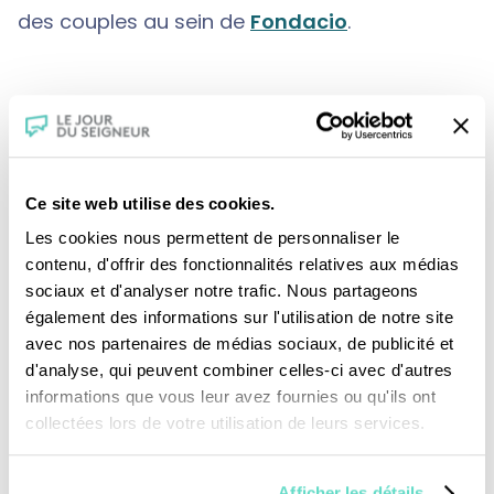
des couples au sein de
Fondacio
.
Une production :
CFRT/ France Télévisions
Crédits :
Ce site web utilise des cookies.
Les cookies nous permettent de personnaliser le
contenu, d'offrir des fonctionnalités relatives aux médias
sociaux et d'analyser notre trafic. Nous partageons
également des informations sur l'utilisation de notre site
avec nos partenaires de médias sociaux, de publicité et
d'analyse, qui peuvent combiner celles-ci avec d'autres
informations que vous leur avez fournies ou qu'ils ont
Je fais un don
collectées lors de votre utilisation de leurs services.
Revoir la messe du 09 août 2026
Afficher les détails