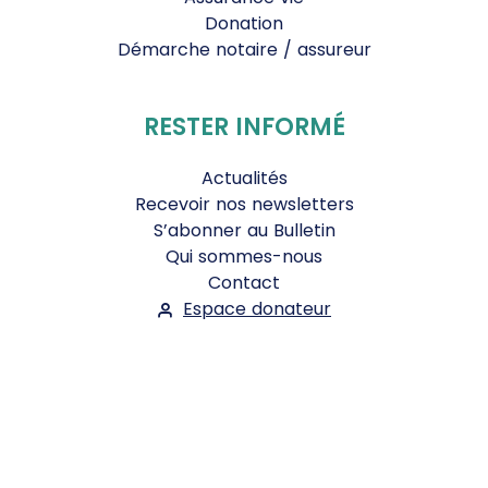
Donation
Démarche notaire / assureur
RESTER INFORMÉ
Actualités
Recevoir nos newsletters
S’abonner au Bulletin
Qui sommes-nous
Contact
Espace donateur
Suivez-nous :
Facebook
Instagram
WhatsApp
YouTube
Twitter
Bluesky
Mentions légales
-
Conditions Générales d'Utilisation
-
Politique de confidentialité
- ©2026
Le Jour du Seigneur