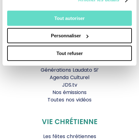
TOUS NOS PROGRAMMES
Tout autoriser
La messe
Personnaliser
Magazine Le Jour du Seigneur
Documentaires
Tout refuser
Parole Inattendue
Tous Frères
Générations Laudato Si’
Agenda Culturel
JDS.tv
Nos émissions
Toutes nos vidéos
VIE CHRÉTIENNE
Les fêtes chrétiennes