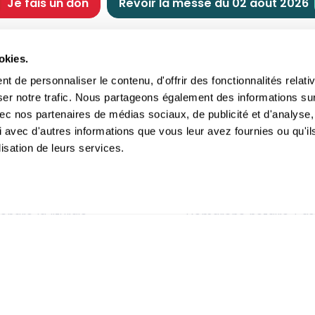
Je fais un don
Revoir la messe du 02 août 2026
CHRÉTIENNE
NOUS SOUTENIR
okies.
tes chrétiennes
Comment nous souteni
 de personnaliser le contenu, d'offrir des fonctionnalités relati
nts du jour
Faire un don
ser notre trafic. Nous partageons également des informations su
e
Réduction d’impôt
 avec nos partenaires de médias sociaux, de publicité et d'analyse,
crements
Philanthropie
 avec d'autres informations que vous leur avez fournies ou qu'il
imoine religieux
Transmettre son patri
lisation de leurs services.
andes figures
Legs
ettes et traditions
Assurance vie
gion en questions
Donation
ndre la liturgie
Démarche notaire / as
itions Générales d'Utilisation
-
Politique de confidentialité
- ©2