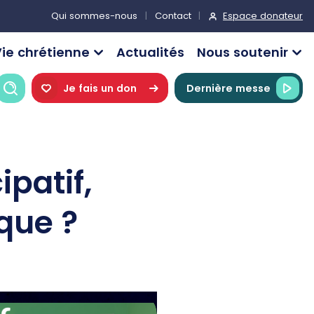
Espace donateur
Qui sommes-nous
Contact
ie chrétienne
Actualités
Nous soutenir
Recherche
Je fais un don
Dernière messe
ipatif,
que ?