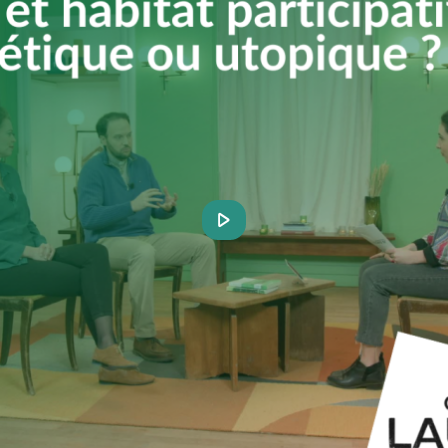
Play
Video