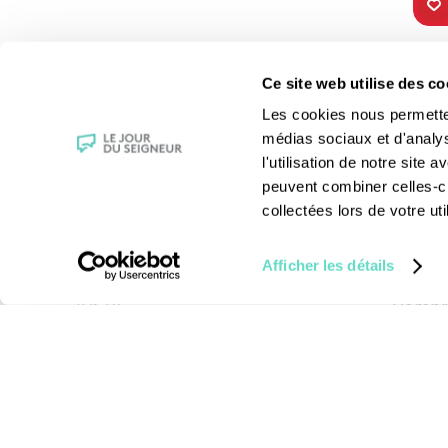
TOUS NOS
VIE 
Ce site web utilise des co
PROGRAMMES
Les fê
Les cookies nous permettent
La messe
Les sai
médias sociaux et d'analy
Magazine Le Jour du Seigneur
La Bibl
l'utilisation de notre site
Documentaires
Les sa
peuvent combiner celles-ci
Parole Inattendue
Le patr
collectées lors de votre uti
Tous Frères
Les gr
Générations Laudato Si’
Les rec
Afficher les détails
Agenda Culturel
La reli
JDS.tv
Compre
Nos émissions
Toutes nos vidéos
Mentions légales
-
Cond