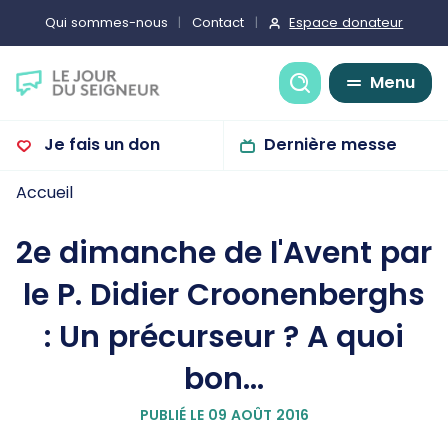
Espace donateur
Qui sommes-nous
Contact
Recherche
Menu
Je fais un don
Dernière messe
Accueil
2e dimanche de l'Avent par
le P. Didier Croonenberghs
: Un précurseur ? A quoi
bon...
PUBLIÉ LE 09 AOÛT 2016