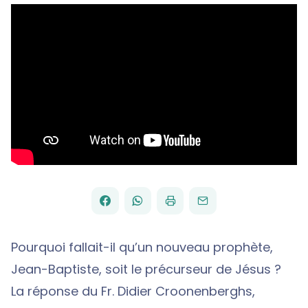
FACEBOOK
WHATSAPP
PAR
PARTAGER
PARTAGER
IMPRIMER
ENVOYER
EMAIL
SUR
SUR
Pourquoi fallait-il qu’un nouveau prophète,
Jean-Baptiste, soit le précurseur de Jésus ?
La réponse du Fr. Didier Croonenberghs,