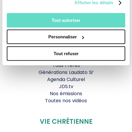
Afficher les détails
Revoir la messe du 02 août 2026
Tout autoriser
TOUS NOS PROGRAMMES
La messe
Personnaliser
Magazine Le Jour du Seigneur
Documentaires
Tout refuser
Parole Inattendue
Tous Frères
Générations Laudato Si’
Agenda Culturel
JDS.tv
Nos émissions
Toutes nos vidéos
VIE CHRÉTIENNE