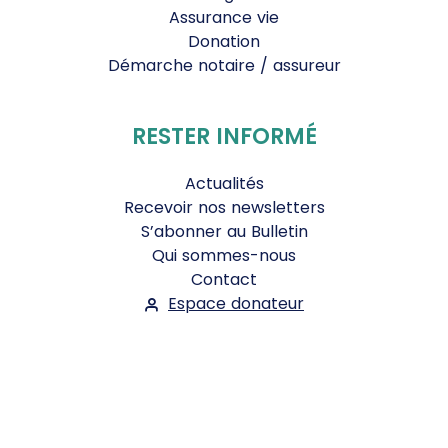
Assurance vie
Donation
Démarche notaire / assureur
RESTER INFORMÉ
Actualités
Recevoir nos newsletters
S’abonner au Bulletin
Qui sommes-nous
Contact
Espace donateur
Suivez-nous :
Facebook
Instagram
WhatsApp
YouTube
Twitter
Bluesky
Mentions légales
-
Conditions Générales d'Utilisation
-