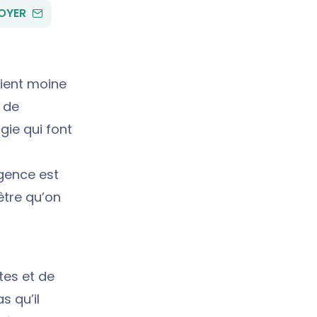
PAR
OYER
EMAIL
vient moine
 de
gie qui font
igence est
être qu’on
tes et de
s qu’il