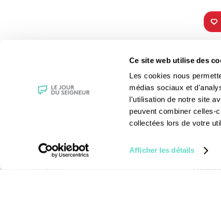
TOUS NOS
VIE 
Ce site web utilise des co
PROGRAMMES
Les fê
Les cookies nous permettent
La messe
Les sai
médias sociaux et d'analy
Magazine Le Jour du Seigneur
La Bibl
l'utilisation de notre site
Documentaires
Les sa
peuvent combiner celles-ci
Parole Inattendue
Le patr
collectées lors de votre uti
Tous Frères
Les gr
Générations Laudato Si’
Les rec
Afficher les détails
Agenda Culturel
La reli
JDS.tv
Compre
Nos émissions
Toutes nos vidéos