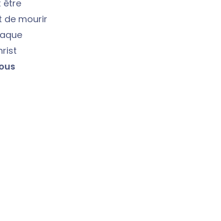
t être
 de mourir
haque
rist
vous