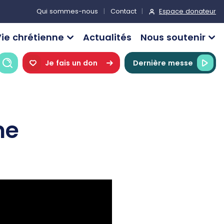
Espace donateur
Qui sommes-nous
Contact
ie chrétienne
Actualités
Nous soutenir
Recherche
Je fais un don
Dernière messe
me