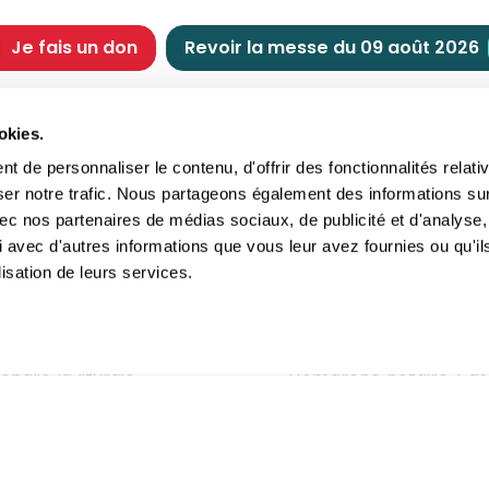
Je fais un don
Revoir la messe du 09 août 2026
CHRÉTIENNE
NOUS SOUTENIR
okies.
tes chrétiennes
Comment nous souteni
 de personnaliser le contenu, d'offrir des fonctionnalités relati
nts du jour
Faire un don
ser notre trafic. Nous partageons également des informations su
e
Réduction d’impôt
 avec nos partenaires de médias sociaux, de publicité et d'analyse,
crements
Philanthropie
 avec d'autres informations que vous leur avez fournies ou qu'il
imoine religieux
Transmettre son patri
lisation de leurs services.
andes figures
Legs
ettes et traditions
Assurance vie
gion en questions
Donation
ndre la liturgie
Démarche notaire / as