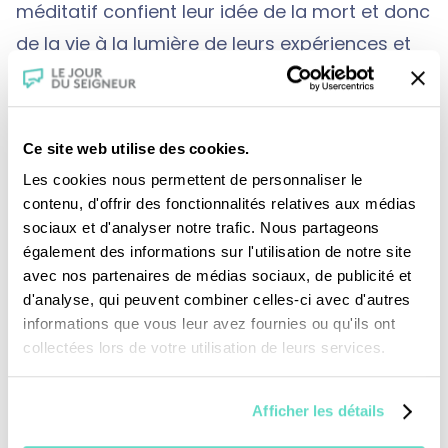
méditatif confient leur idée de la mort et donc
de la vie à la lumière de leurs expériences et
de leurs convictions. Jean-François Deniau,
croyant et amoureux de la vie, livre son
dernier combat contre la vieillesse et la
Ce site web utilise des cookies.
maladie qui l’emportera peu après ce
Les cookies nous permettent de personnaliser le
tournage. Etienne Klein, passionné par le
contenu, d'offrir des fonctionnalités relatives aux médias
sociaux et d'analyser notre trafic. Nous partageons
temps qu’il étudie, invite à penser la mort à
également des informations sur l'utilisation de notre site
partir du temps : elle appartient à l’avenir
avec nos partenaires de médias sociaux, de publicité et
mais n’est pas là et encourage ainsi à « une
d'analyse, qui peuvent combiner celles-ci avec d'autres
informations que vous leur avez fournies ou qu'ils ont
diététique de l’instant qui passe ». Jean-
collectées lors de votre utilisation de leurs services.
François Deniau contrecarre Qohelet sur
l’homme sans histoire, pour qui « rien de
Afficher les détails
nouveau sous le soleil » par sa croyance que