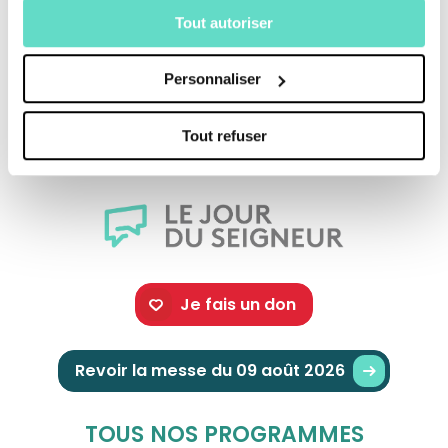
quelque chose de lui restera après lui, et que
Tout autoriser
ce sera une partie de son âme. Le bibliste
Jésus Asurmendi éclaire la portée de ce texte
Personnaliser
si particulier de l’Ancien Testament
Tout refuser
Je fais un don
Revoir la messe du 09 août 2026
TOUS NOS PROGRAMMES