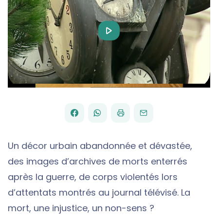
Play
Video
FACEBOOK
WHATSAPP
PAR
PARTAGER
PARTAGER
IMPRIMER
ENVOYER
EMAIL
SUR
SUR
Un décor urbain abandonnée et dévastée,
des images d’archives de morts enterrés
après la guerre, de corps violentés lors
d’attentats montrés au journal télévisé. La
mort, une injustice, un non-sens ?