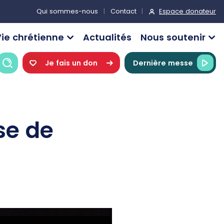
Espace donateur
Qui sommes-nous
Contact
ie chrétienne
Actualités
Nous soutenir
Recherche
Je fais un don
Dernière messe
se de