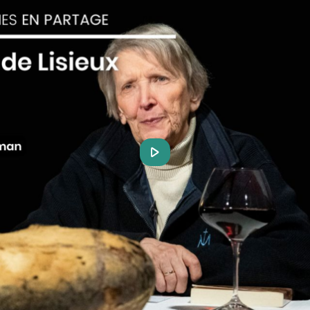
Play
Video