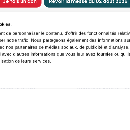
Je fais un don
Revoir la messe du 02 août 2026
CHRÉTIENNE
NOUS SOUTENIR
okies.
tes chrétiennes
Comment nous souteni
 de personnaliser le contenu, d'offrir des fonctionnalités relati
nts du jour
Faire un don
ser notre trafic. Nous partageons également des informations su
e
Réduction d’impôt
 avec nos partenaires de médias sociaux, de publicité et d'analyse,
crements
Philanthropie
 avec d'autres informations que vous leur avez fournies ou qu'il
imoine religieux
Transmettre son patri
lisation de leurs services.
andes figures
Legs
ettes et traditions
Assurance vie
gion en questions
Donation
ndre la liturgie
Démarche notaire / as
itions Générales d'Utilisation
-
Politique de confidentialité
- ©2