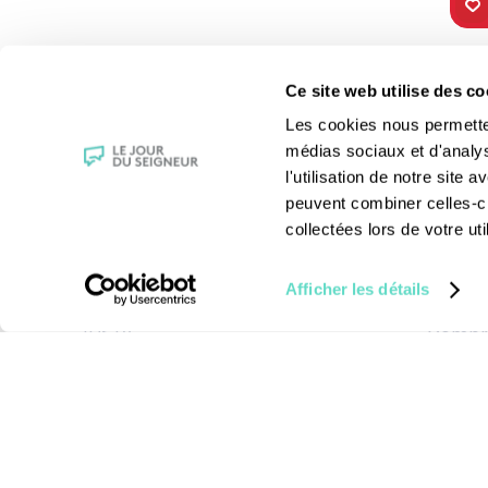
TOUS NOS
VIE 
Ce site web utilise des co
PROGRAMMES
Les fê
Les cookies nous permettent
La messe
Les sai
médias sociaux et d'analy
Magazine Le Jour du Seigneur
La Bibl
l'utilisation de notre site
Documentaires
Les sa
peuvent combiner celles-ci
Parole Inattendue
Le patr
collectées lors de votre uti
Tous Frères
Les gr
Générations Laudato Si’
Les rec
Afficher les détails
Agenda Culturel
La reli
JDS.tv
Compre
Nos émissions
Toutes nos vidéos
Mentions légales
-
Cond