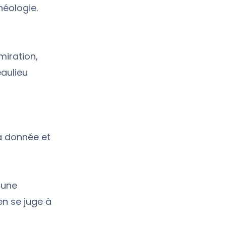
héologie.
miration,
eaulieu
la donnée et
, une
en se juge à