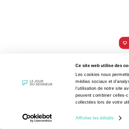
TOUS NOS
VIE 
Ce site web utilise des co
PROGRAMMES
Les fê
Les cookies nous permettent
La messe
Les sai
médias sociaux et d'analy
Magazine Le Jour du Seigneur
La Bibl
l'utilisation de notre site
Documentaires
Les sa
peuvent combiner celles-ci
Parole Inattendue
Le patr
collectées lors de votre uti
Tous Frères
Les gr
Générations Laudato Si’
Les rec
Afficher les détails
Agenda Culturel
La reli