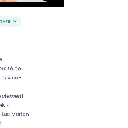
PAR
OYER
EMAIL
e
ersité de
aussi co-
seulement
é. »
n-Luc Marion
s