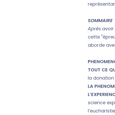
représentan
SOMMAIRE
Après avoi
cette "épreu
aborde avec
PHENOMENO
TOUT CE QU
la donation
LA PHENOME
L’EXPERIENC
science expé
l’eucharistie