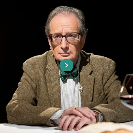
Play
Video