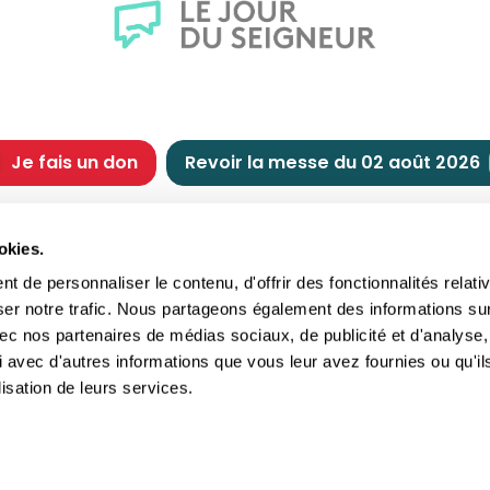
Je fais un don
Revoir la messe du 02 août 2026
CHRÉTIENNE
NOUS SOUTENIR
okies.
tes chrétiennes
Comment nous souteni
 de personnaliser le contenu, d'offrir des fonctionnalités relati
nts du jour
Faire un don
ser notre trafic. Nous partageons également des informations su
e
Réduction d’impôt
 avec nos partenaires de médias sociaux, de publicité et d'analyse,
crements
Philanthropie
 avec d'autres informations que vous leur avez fournies ou qu'il
imoine religieux
Transmettre son patri
lisation de leurs services.
andes figures
Legs
ettes et traditions
Assurance vie
gion en questions
Donation