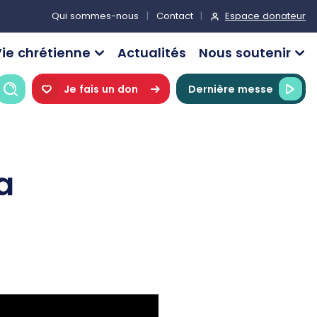
Espace donateur
Qui sommes-nous
Contact
ie chrétienne
Actualités
Nous soutenir
Recherche
Je fais un don
Dernière messe
a