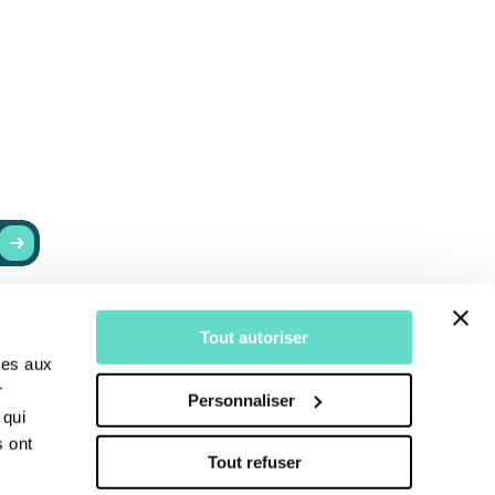
RESTER INFORMÉ
Tout autoriser
r
Actualités
ves aux
Recevoir nos newsletters
r
Personnaliser
S’abonner au Bulletin
 qui
s ont
Tout refuser
moine
Qui sommes-nous