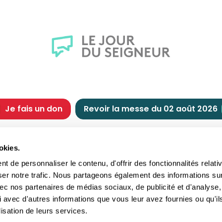
Je fais un don
Revoir la messe du 02 août 2026
CHRÉTIENNE
NOUS SOUTENIR
okies.
tes chrétiennes
Comment nous souteni
 de personnaliser le contenu, d'offrir des fonctionnalités relati
nts du jour
Faire un don
ser notre trafic. Nous partageons également des informations su
e
Réduction d’impôt
 avec nos partenaires de médias sociaux, de publicité et d'analyse,
crements
Philanthropie
 avec d'autres informations que vous leur avez fournies ou qu'il
imoine religieux
Transmettre son patri
lisation de leurs services.