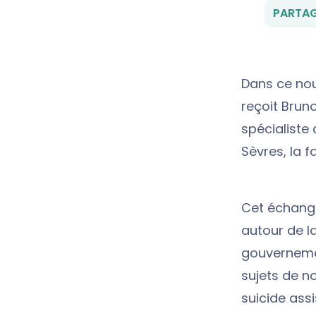
PARTAG
Dans ce nou
reçoit Bruno
spécialiste
Sèvres, la f
Cet échange
autour de l
gouvernemen
sujets de n
suicide ass