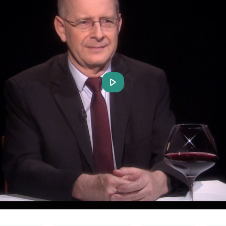
Play
Video