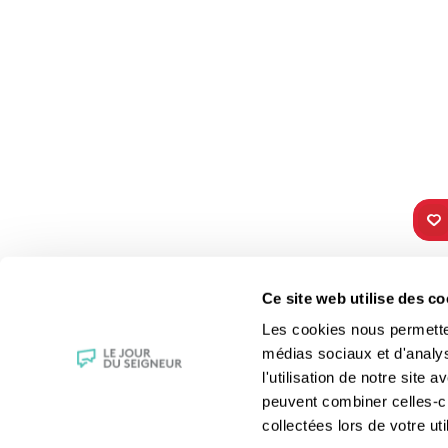
TOUS NOS
VIE 
Ce site web utilise des co
PROGRAMMES
Les fê
Les cookies nous permettent
La messe
Les sai
médias sociaux et d'analy
Magazine Le Jour du Seigneur
La Bibl
l'utilisation de notre site
Documentaires
Les sa
peuvent combiner celles-ci
Parole Inattendue
Le patr
collectées lors de votre uti