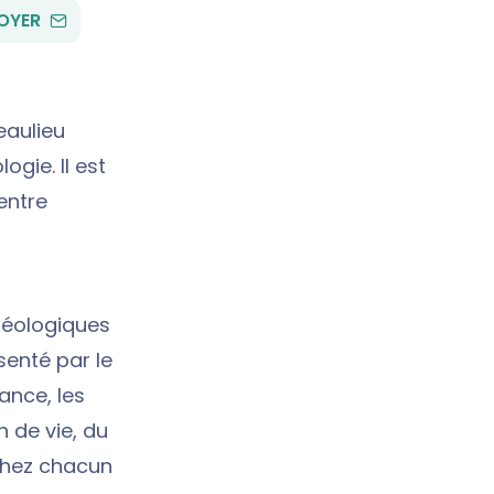
PAR
OYER
EMAIL
eaulieu
ogie. Il est
entre
héologiques
senté par le
ance, les
 de vie, du
 chez chacun