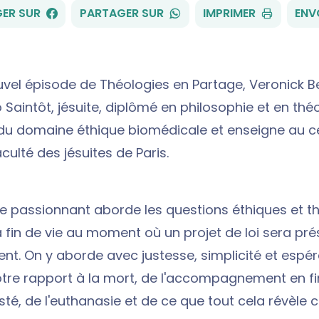
FACEBOOK
WHATSAPP
ER SUR
PARTAGER SUR
IMPRIMER
ENV
vel épisode de Théologies en Partage, Veronick B
 Saintôt, jésuite, diplômé en philosophie et en théol
 du domaine éthique biomédicale et enseigne au c
aculté des jésuites de Paris.
 passionnant aborde les questions éthiques et t
a fin de vie au moment où un projet de loi sera pré
t. On y aborde avec justesse, simplicité et espér
otre rapport à la mort, de l'accompagnement en fin
isté, de l'euthanasie et de ce que tout cela révèle