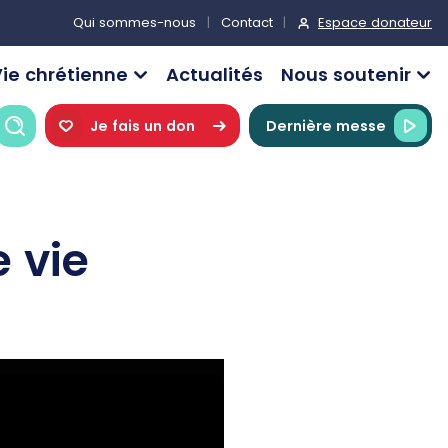
Espace donateur
Qui sommes-nous
Contact
ie chrétienne
Actualités
Nous soutenir
Recherche
Je fais un don
Dernière messe
e vie