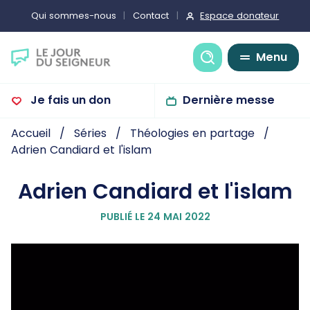
Espace donateur
Qui sommes-nous
Contact
Recherche
Menu
Je fais un don
Dernière messe
Accueil
Séries
Théologies en partage
Adrien Candiard et l'islam
Adrien Candiard et l'islam
PUBLIÉ LE 24 MAI 2022