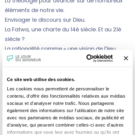
La théologie pour avancer sur de nombreux
éléments de notre vie.
Envisager le discours sur Dieu.
La Fatwa, une charte du 14è siècle. Et au 21è
siècle ?
La rationalité comme « une vision de Dieu
ouverte » pour pouvoir en parler.
Ce site web utilise des cookies.
DIEU NE M’APPARTIENT PAS
Les cookies nous permettent de personnaliser le
L’Esprit de Dieu à l’œuvre au-delà des
contenu, d'offrir des fonctionnalités relatives aux médias
frontières visibles de l’Eglise.
sociaux et d'analyser notre trafic. Nous partageons
Je ne possède pas la vérité.
également des informations sur l'utilisation de notre site
avec nos partenaires de médias sociaux, de publicité et
d'analyse, qui peuvent combiner celles-ci avec d'autres
informations que vous leur avez fournies ou qu'ils ont