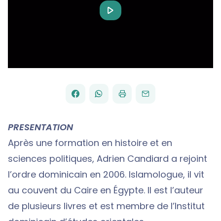
Play
Video
FACEBOOK
WHATSAPP
PAR
PARTAGER
PARTAGER
IMPRIMER
ENVOYER
EMAIL
SUR
SUR
PRESENTATION
Après une formation en histoire et en
sciences politiques, Adrien Candiard a rejoint
l’ordre dominicain en 2006. Islamologue, il vit
au couvent du Caire en Égypte. Il est l’auteur
de plusieurs livres et est membre de l’Institut