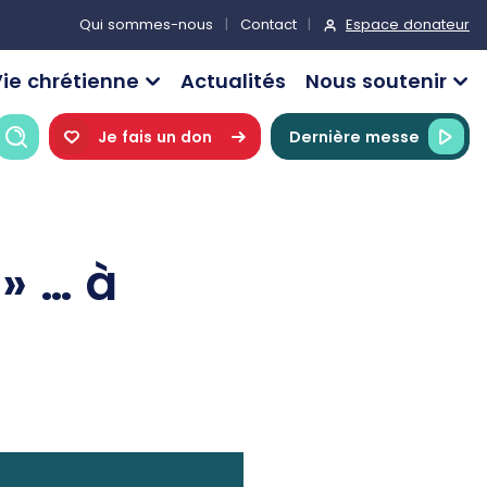
Espace donateur
Qui sommes-nous
Contact
ie chrétienne
Actualités
Nous soutenir
Recherche
Je fais un don
Dernière messe
 » … à