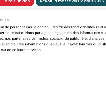
Je fais un don
Revoir la messe du 02 août 2026
CHRÉTIENNE
NOUS SOUTENIR
okies.
tes chrétiennes
Comment nous souteni
 de personnaliser le contenu, d'offrir des fonctionnalités relati
nts du jour
Faire un don
ser notre trafic. Nous partageons également des informations su
e
Réduction d’impôt
 avec nos partenaires de médias sociaux, de publicité et d'analyse,
crements
Philanthropie
 avec d'autres informations que vous leur avez fournies ou qu'il
imoine religieux
Transmettre son patri
lisation de leurs services.
andes figures
Legs
ettes et traditions
Assurance vie
gion en questions
Donation
ndre la liturgie
Démarche notaire / as
itions Générales d'Utilisation
-
Politique de confidentialité
- ©2