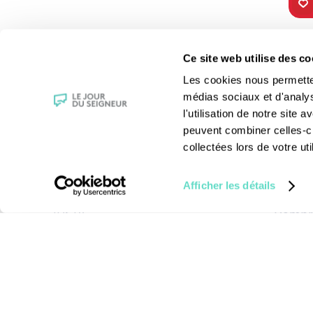
TOUS NOS
VIE 
Ce site web utilise des co
PROGRAMMES
Les fê
Les cookies nous permettent
La messe
Les sai
médias sociaux et d'analy
Magazine Le Jour du Seigneur
La Bibl
l'utilisation de notre site
Documentaires
Les sa
peuvent combiner celles-ci
Parole Inattendue
Le patr
collectées lors de votre uti
Tous Frères
Les gr
Générations Laudato Si’
Les rec
Afficher les détails
Agenda Culturel
La reli
JDS.tv
Compre
Nos émissions
Toutes nos vidéos
Mentions légales
-
Cond