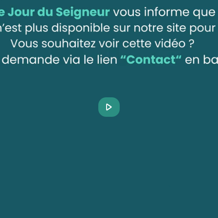
Play
Video